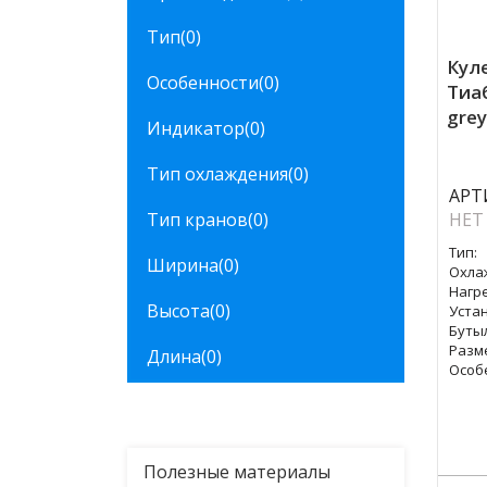
Тип
(0)
Кул
Особенности
(0)
Тиа
grey
Индикатор
(0)
Тип охлаждения
(0)
АРТ
Тип кранов
(0)
НЕТ
Тип:
Ширина
(0)
Охла
Нагре
Высота
(0)
Уста
Буты
Разм
Длина
(0)
Особ
Полезные материалы