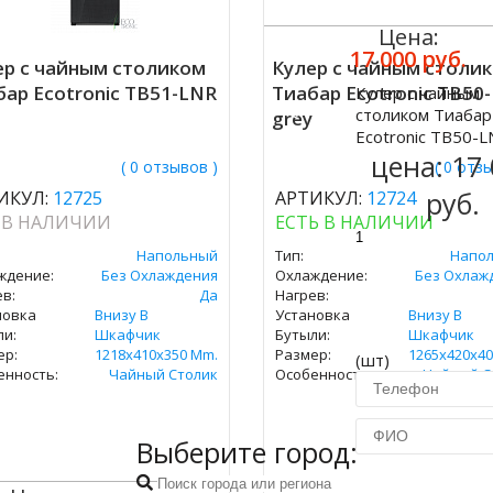
Цена:
17 000 руб.
ер с чайным столиком
Кулер с чайным столи
бар Ecotronic TB51-LNR
Тиабар Ecotronic TB50
Кулер с чайным
Купить
столиком Тиабар
grey
Ecotronic TB50-L
цена:
17
( 0 отзывов )
( 0 отз
руб.
ИКУЛ:
12725
АРТИКУЛ:
12724
 В НАЛИЧИИ
ЕСТЬ В НАЛИЧИИ
Напольный
Тип:
Напо
ждение:
Без Охлаждения
Охлаждение:
Без Охлаж
в:
Да
Нагрев:
новка
Внизу В
Установка
Внизу В
ли:
Шкафчик
Бутыли:
Шкафчик
ер:
1218x410x350 Mm.
Размер:
1265x420x40
(шт)
енность:
Чайный Столик
Особенность:
Чайный С
Выберите город:
Купить в 1 кл