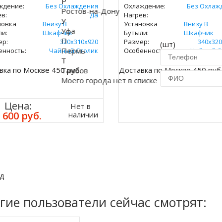
Р
ждение:
Без Охлаждения
Охлаждение:
Без Охлаж
Ростов-на-Дону
в:
Да
Нагрев:
У
новка
Внизу В
Установка
Внизу В
Уфа
ли:
Шкафчик
Бутыли:
Шкафчик
П
ер:
320х310х920
Размер:
340х320
(шт)
Пермь
енность:
Чайный Столик
Особенность:
Чайный С
Т
вка по Москве 450 руб.
Доставка по Москве 450 руб
Тамбов
Моего города нет в списке
Купить в 1 кл
Цена:
Нет в
 600 руб.
наличии
д
гие пользователи сейчас смотрят: