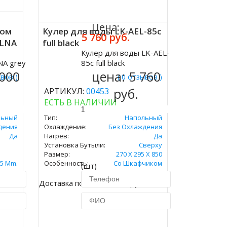
Цена:
ком
Кулер для воды LK-AEL-85c
5 760 руб.
-LNA
full black
Кулер для воды LK-AEL-
Купить
NA grey
85c full black
 000
цена:
5 760
ывов )
( 0 отзывов )
руб.
АРТИКУЛ:
00453
ЕСТЬ В НАЛИЧИИ
льный
Тип:
Напольный
дения
Охлаждение:
Без Охлаждения
Да
Нагрев:
Да
Установка Бутыли:
Сверху
Размер:
270 Х 295 Х 850
5 Mm.
Особенность:
Со Шкафчиком
(шт)
толик
Доставка по Москве 450 руб.
ик
Купить в 1 клик