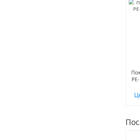
Пом
PE-
Це
Пос