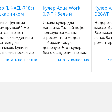
ер (LK-AEL-718c)
Кулер Aqua Work
Кулер 
шкафчиком
0,7-TK белый
D26WF
ится функция
Искали кулер для
Недорого
им кружкой". Не
магазина. Т.к. чай-кофе
классе. Д
ится, что нет
пользуются малым
Все нажи
емы охлаждения и
спросом, то и модель
легко. За
ателя для
выбирали самую
ремонтир
анчиков. Купили
дешевую. Этот кулер
р в офис несколько
без охлаждения, но нам
цев назад.
и не нужно было, вода
Читать полностью
Читать полностью
Ч
сительно удобен,
комнатной температуры
 шкафчик для
тоже подойдет.
ения. Вода
Производительность - 5
евается
л в час, что больше, чем
статочно быстро.
у многих других
о подойти к кулеру
моделей по более
лько одной
высокой цене. Дизайн
одной рукой с
интересный - сочетание
кой и просто нажать
черного и белого. Внизу
а ручку под краном.
есть каплесборник.