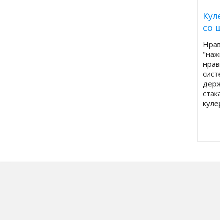
Кул
со 
Нрав
"наж
нрав
сист
держ
стак
куле
меся
Отно
есть
хран
нагр
недо
Можн
с то
своб
круж
ею н