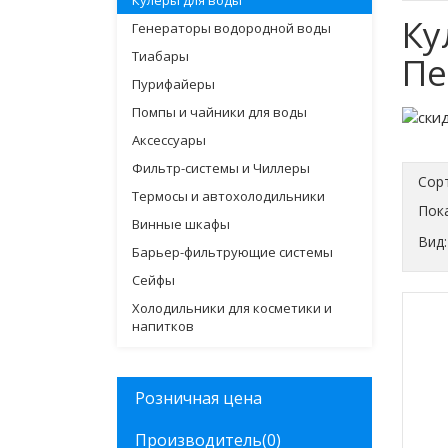
Кулеры для воды
Ку
Генераторы водородной воды
Тиабары
Пе
Пурифайеры
Помпы и чайники для воды
Аксессуары
Фильтр-системы и Чиллеры
Сор
Термосы и автохолодильники
Пока
Винные шкафы
Вид:
Барьер-фильтрующие системы
Сейфы
Холодильники для косметики и
напитков
Розничная цена
Производитель
(0)