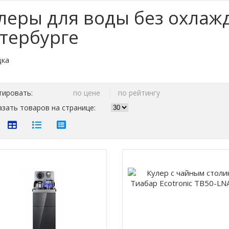
леры для воды без охлажд
тербурге
тировать:
по цене
по рейтингу
зать товаров на странице: