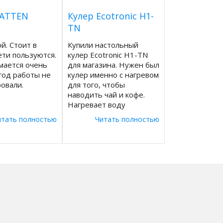
VATTEN
Кулер Ecotronic H1-
TN
й. Стоит в
Купили настольный
ети пользуются.
кулер Ecotronic H1-TN
мается очень
для магазина. Нужен был
 год работы не
кулер именно с нагревом
овали.
для того, чтобы
наводить чай и кофе.
Нагревает воду
достаточно быстро и
итать полностью
Читать полностью
намного удобнее, чем
обычный электрочайник.