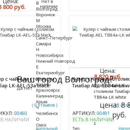
Цена:
Нет в
В
3 800 руб.
наличии
Волгоград
Воронеж
М
Москва
С
Санкт-Петербург
Самара
Н
Новосибирск
Нижний Новгород
Е
Цена:
Екатеринбург
8 820 руб.
Ваш город Волгоград?
ер с чайным столиком
К
Кулер с чайным столи
Казань
ар LK-AEL-53a black
Тиабар AEL TB84a-LK w
Кулер с чайным
Да
Нет
Купить
Красноярск
столиком Тиабар
Калининград
TB84a-LK white
Крым
цена:
8 
( 0 отзывов )
( 0 отз
Ч
руб.
ИКУЛ:
00460
АРТИКУЛ:
00491
Челябинск
О
 В НАЛИЧИИ
ЕСТЬ В НАЛИЧИИ
Омск
Напольный
Тип:
Напо