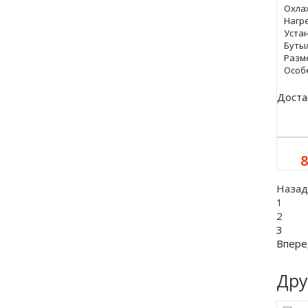
Охла
Нагре
Уста
Буты
Разм
Особ
Доста
8
Назад
1
2
3
Впере
Дру