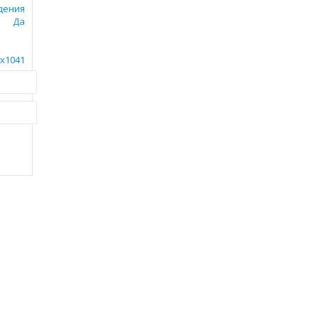
дения
Да
х1041
толик
.
ик