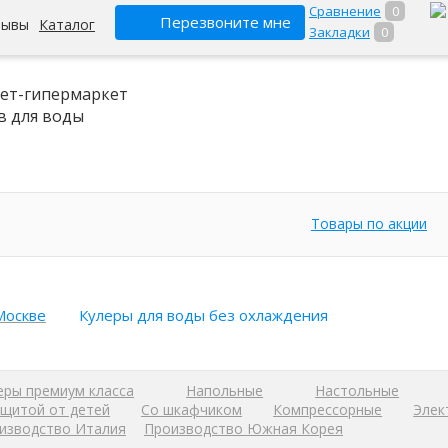
Сравнение
0
Перезвоните мне
зывы
Каталог
Закладки
0
ет-гипермаркет
в для воды
Товары по акции
Москве
Кулеры для воды без охлаждения
еры премиум класса
Напольные
Настольные
ащитой от детей
Со шкафчиком
Компрессорные
Элек
изводство Италия
Производство Южная Корея