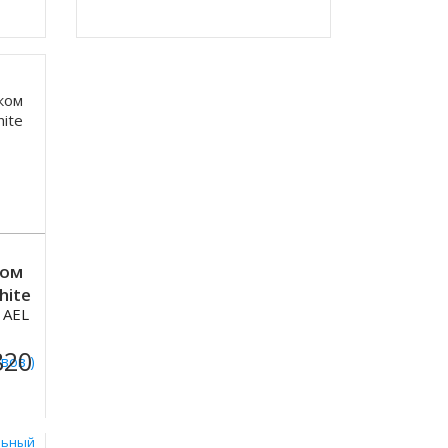
ком
hite
 AEL
820
ывов )
льный