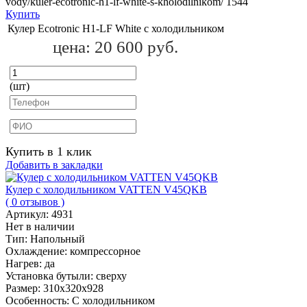
vody/kuler-ecotronic-h1-lf-white-s-kholodilnikom/
1544
Купить
Кулер Ecotronic H1-LF White с холодильником
цена:
20 600 руб.
(шт)
Купить в 1 клик
Добавить в закладки
Кулер с холодильником VATTEN V45QKB
( 0 отзывов )
Артикул:
4931
Нет в наличии
Тип:
Напольный
Охлаждение:
компрессорное
Нагрев:
да
Установка бутыли:
сверху
Размер:
310х320х928
Особенность:
С холодильником