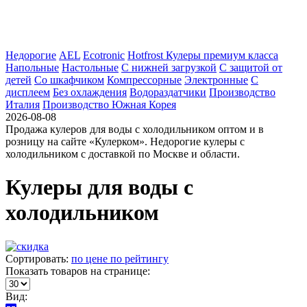
Недорогие
AEL
Ecotronic
Hotfrost
Кулеры премиум класса
Напольные
Настольные
С нижней загрузкой
С защитой от
детей
Со шкафчиком
Компрессорные
Электронные
С
дисплеем
Без охлаждения
Водораздатчики
Производство
Италия
Производство Южная Корея
2026-08-08
Продажа кулеров для воды с холодильником оптом и в
розницу на сайте «Кулерком». Недорогие кулеры с
холодильником с доставкой по Москве и области.
Кулеры для воды с
холодильником
Сортировать:
по цене
по рейтингу
Показать товаров на странице:
Вид: