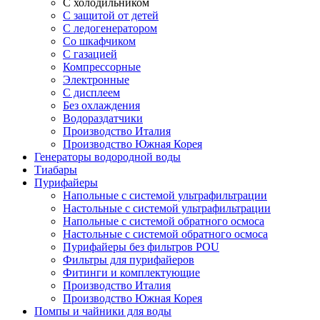
С холодильником
С защитой от детей
С ледогенератором
Со шкафчиком
С газацией
Компрессорные
Электронные
С дисплеем
Без охлаждения
Водораздатчики
Производство Италия
Производство Южная Корея
Генераторы водородной воды
Тиабары
Пурифайеры
Напольные с системой ультрафильтрации
Настольные с системой ультрафильтрации
Напольные с системой обратного осмоса
Настольные с системой обратного осмоса
Пурифайеры без фильтров POU
Фильтры для пурифайеров
Фитинги и комплектующие
Производство Италия
Производство Южная Корея
Помпы и чайники для воды