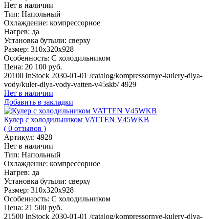
Нет в наличии
Тип:
Напольный
Охлаждение:
компрессорное
Нагрев:
да
Установка бутыли:
сверху
Размер:
310х320х928
Особенность:
С холодильником
Цена:
20 100 руб.
20100
InStock
2030-01-01
/catalog/kompressornye-kulery-dlya-
vody/kuler-dlya-vody-vatten-v45skb/
4929
Нет в наличии
Добавить в закладки
Кулер с холодильником VATTEN V45WKB
( 0 отзывов )
Артикул:
4928
Нет в наличии
Тип:
Напольный
Охлаждение:
компрессорное
Нагрев:
да
Установка бутыли:
сверху
Размер:
310х320х928
Особенность:
С холодильником
Цена:
21 500 руб.
21500
InStock
2030-01-01
/catalog/kompressornye-kulery-dlya-