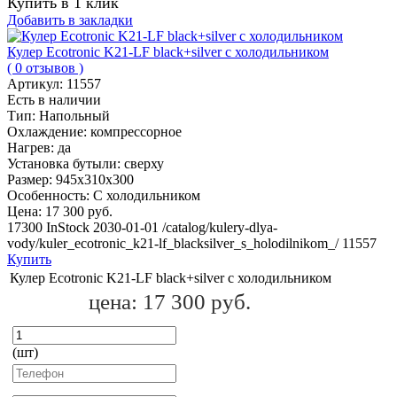
Купить в 1 клик
Добавить в закладки
Кулер Ecotronic K21-LF black+silver с холодильником
( 0 отзывов )
Артикул:
11557
Есть в наличии
Тип:
Напольный
Охлаждение:
компрессорное
Нагрев:
да
Установка бутыли:
сверху
Размер:
945x310x300
Особенность:
С холодильником
Цена:
17 300 руб.
17300
InStock
2030-01-01
/catalog/kulery-dlya-
vody/kuler_ecotronic_k21-lf_blacksilver_s_holodilnikom_/
11557
Купить
Кулер Ecotronic K21-LF black+silver с холодильником
цена:
17 300 руб.
(шт)