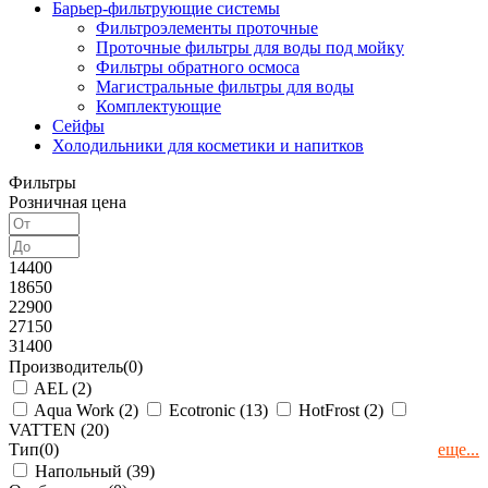
Барьер-фильтрующие системы
Фильтроэлементы проточные
Проточные фильтры для воды под мойку
Фильтры обратного осмоса
Магистральные фильтры для воды
Комплектующие
Сейфы
Холодильники для косметики и напитков
Фильтры
Розничная цена
14400
18650
22900
27150
31400
Производитель
(0)
AEL (
2
)
Aqua Work (
2
)
Ecotronic (
13
)
HotFrost (
2
)
VATTEN (
20
)
Тип
(0)
еще...
Напольный (
39
)