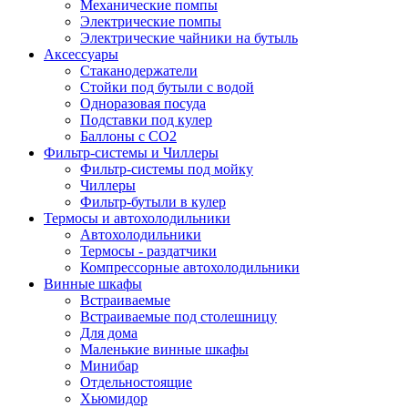
Механические помпы
Электрические помпы
Электрические чайники на бутыль
Аксессуары
Стаканодержатели
Стойки под бутыли с водой
Одноразовая посуда
Подставки под кулер
Баллоны с СО2
Фильтр-системы и Чиллеры
Фильтр-системы под мойку
Чиллеры
Фильтр-бутыли в кулер
Термосы и автохолодильники
Автохолодильники
Термосы - раздатчики
Компрессорные автохолодильники
Винные шкафы
Встраиваемые
Встраиваемые под столешницу
Для дома
Маленькие винные шкафы
Минибар
Отдельностоящие
Хьюмидор