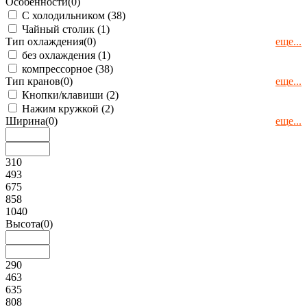
Особенности
(0)
С холодильником (
38
)
Чайный столик (
1
)
Тип охлаждения
(0)
еще...
без охлаждения (
1
)
компрессорное (
38
)
Тип кранов
(0)
еще...
Кнопки/клавиши (
2
)
Нажим кружкой (
2
)
Ширина
(0)
еще...
310
493
675
858
1040
Высота
(0)
290
463
635
808