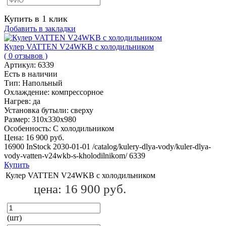
Купить в 1 клик
Добавить в закладки
Кулер VATTEN V24WKB с холодильником
( 0 отзывов )
Артикул:
6339
Есть в наличии
Тип:
Напольный
Охлаждение:
компрессорное
Нагрев:
да
Установка бутыли:
сверху
Размер:
310х330х980
Особенность:
С холодильником
Цена:
16 900 руб.
16900
InStock
2030-01-01
/catalog/kulery-dlya-vody/kuler-dlya-
vody-vatten-v24wkb-s-kholodilnikom/
6339
Купить
Кулер VATTEN V24WKB с холодильником
цена:
16 900 руб.
(шт)