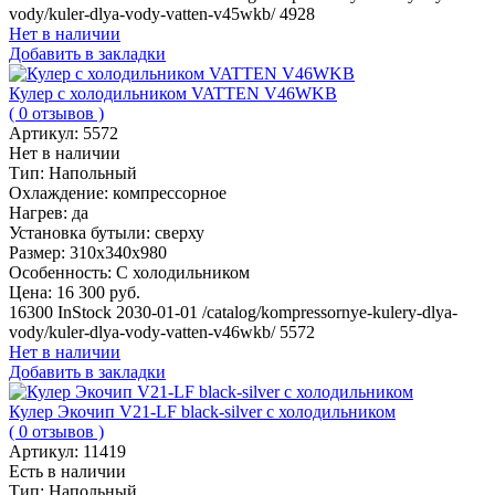
vody/kuler-dlya-vody-vatten-v45wkb/
4928
Нет в наличии
Добавить в закладки
Кулер с холодильником VATTEN V46WKB
( 0 отзывов )
Артикул:
5572
Нет в наличии
Тип:
Напольный
Охлаждение:
компрессорное
Нагрев:
да
Установка бутыли:
сверху
Размер:
310х340х980
Особенность:
С холодильником
Цена:
16 300 руб.
16300
InStock
2030-01-01
/catalog/kompressornye-kulery-dlya-
vody/kuler-dlya-vody-vatten-v46wkb/
5572
Нет в наличии
Добавить в закладки
Кулер Экочип V21-LF black-silver с холодильником
( 0 отзывов )
Артикул:
11419
Есть в наличии
Тип:
Напольный