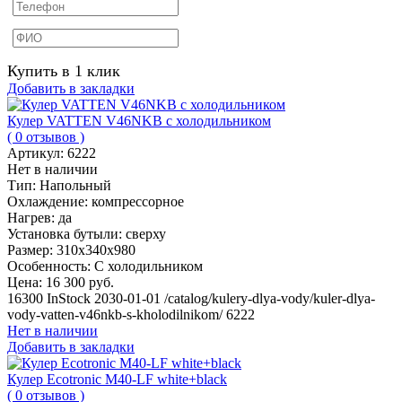
Купить в 1 клик
Добавить в закладки
Кулер VATTEN V46NKB с холодильником
( 0 отзывов )
Артикул:
6222
Нет в наличии
Тип:
Напольный
Охлаждение:
компрессорное
Нагрев:
да
Установка бутыли:
сверху
Размер:
310х340х980
Особенность:
С холодильником
Цена:
16 300 руб.
16300
InStock
2030-01-01
/catalog/kulery-dlya-vody/kuler-dlya-
vody-vatten-v46nkb-s-kholodilnikom/
6222
Нет в наличии
Добавить в закладки
Кулер Ecotronic M40-LF white+black
( 0 отзывов )