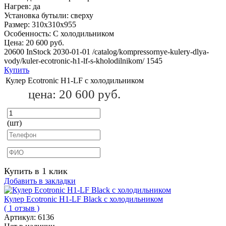
Нагрев:
да
Установка бутыли:
сверху
Размер:
310x310х955
Особенность:
С холодильником
Цена:
20 600 руб.
20600
InStock
2030-01-01
/catalog/kompressornye-kulery-dlya-
vody/kuler-ecotronic-h1-lf-s-kholodilnikom/
1545
Купить
Кулер Ecotronic H1-LF с холодильником
цена:
20 600 руб.
(шт)
Купить в 1 клик
Добавить в закладки
Кулер Ecotronic H1-LF Black c холодильником
( 1 отзыв )
Артикул:
6136