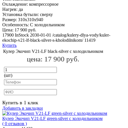
Охлаждение:
компрессорное
Нагрев:
да
Установка бутыли:
сверху
Размер:
310x310х940
Особенность:
С холодильником
Цена:
17 900 руб.
17900
InStock
2030-01-01
/catalog/kulery-dlya-vody/kuler-
ekochip-v21-lf-black-silver-s-kholodilnikom/
11419
Купить
Кулер Экочип V21-LF black-silver с холодильником
цена:
17 900 руб.
(шт)
Купить в 1 клик
Добавить в закладки
Кулер Экочип V21-LF green-silver c холодильником
( 0 отзывов )