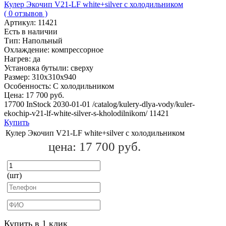
Кулер Экочип V21-LF white+silver с холодильником
( 0 отзывов )
Артикул:
11421
Есть в наличии
Тип:
Напольный
Охлаждение:
компрессорное
Нагрев:
да
Установка бутыли:
сверху
Размер:
310х310х940
Особенность:
С холодильником
Цена:
17 700 руб.
17700
InStock
2030-01-01
/catalog/kulery-dlya-vody/kuler-
ekochip-v21-lf-white-silver-s-kholodilnikom/
11421
Купить
Кулер Экочип V21-LF white+silver с холодильником
цена:
17 700 руб.
(шт)
Купить в 1 клик