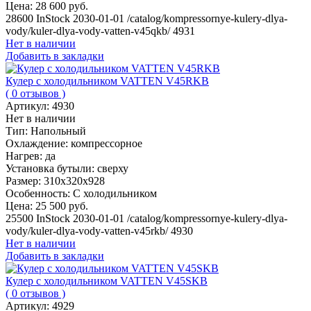
Цена:
28 600 руб.
28600
InStock
2030-01-01
/catalog/kompressornye-kulery-dlya-
vody/kuler-dlya-vody-vatten-v45qkb/
4931
Нет в наличии
Добавить в закладки
Кулер с холодильником VATTEN V45RKB
( 0 отзывов )
Артикул:
4930
Нет в наличии
Тип:
Напольный
Охлаждение:
компрессорное
Нагрев:
да
Установка бутыли:
сверху
Размер:
310х320х928
Особенность:
С холодильником
Цена:
25 500 руб.
25500
InStock
2030-01-01
/catalog/kompressornye-kulery-dlya-
vody/kuler-dlya-vody-vatten-v45rkb/
4930
Нет в наличии
Добавить в закладки
Кулер с холодильником VATTEN V45SKB
( 0 отзывов )
Артикул:
4929