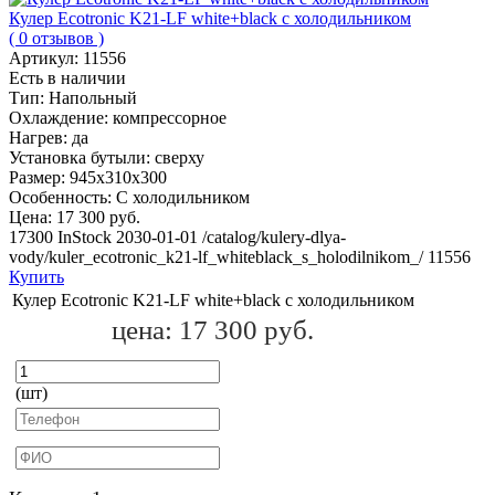
Кулер Ecotronic K21-LF white+black с холодильником
( 0 отзывов )
Артикул:
11556
Есть в наличии
Тип:
Напольный
Охлаждение:
компрессорное
Нагрев:
да
Установка бутыли:
сверху
Размер:
945x310x300
Особенность:
С холодильником
Цена:
17 300 руб.
17300
InStock
2030-01-01
/catalog/kulery-dlya-
vody/kuler_ecotronic_k21-lf_whiteblack_s_holodilnikom_/
11556
Купить
Кулер Ecotronic K21-LF white+black с холодильником
цена:
17 300 руб.
(шт)