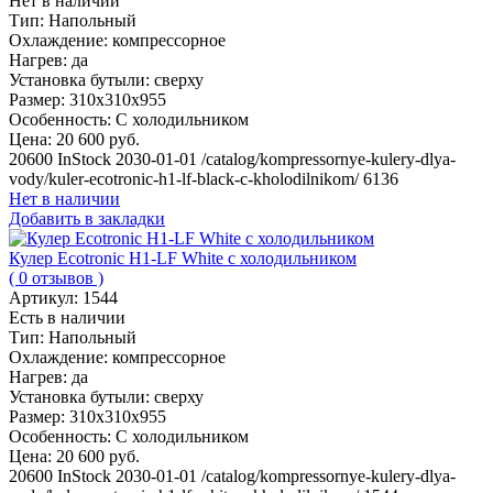
Нет в наличии
Тип:
Напольный
Охлаждение:
компрессорное
Нагрев:
да
Установка бутыли:
сверху
Размер:
310x310х955
Особенность:
С холодильником
Цена:
20 600 руб.
20600
InStock
2030-01-01
/catalog/kompressornye-kulery-dlya-
vody/kuler-ecotronic-h1-lf-black-c-kholodilnikom/
6136
Нет в наличии
Добавить в закладки
Кулер Ecotronic H1-LF White с холодильником
( 0 отзывов )
Артикул:
1544
Есть в наличии
Тип:
Напольный
Охлаждение:
компрессорное
Нагрев:
да
Установка бутыли:
сверху
Размер:
310x310х955
Особенность:
С холодильником
Цена:
20 600 руб.
20600
InStock
2030-01-01
/catalog/kompressornye-kulery-dlya-