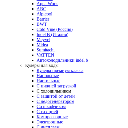
Aqua Work
ABC
Alpicool
Barrier
BWT
Cold Vine (Россия)
Indel B (Италия)
Meyvel
Midea
Sumitachi
VATTEN
Автохолодильники indel b
Кулеры для воды
Кулеры премиум класса
Напольные
Настольные
С нижней загрузкой
С холодильником
С защитой от детей
С ледогенератором
Со шкафчиком
С газацией
Компрессорные
Электронные
С дисплеем