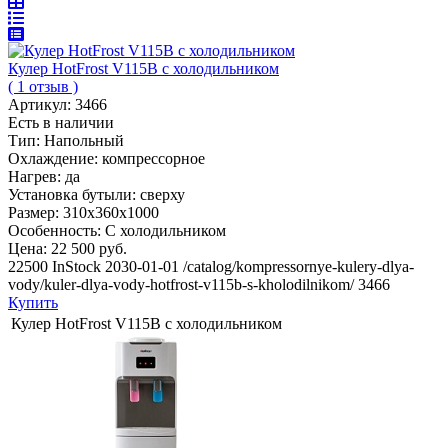
Кулер HotFrost V115B с холодильником
( 1 отзыв )
Артикул:
3466
Есть в наличии
Тип:
Напольный
Охлаждение:
компрессорное
Нагрев:
да
Установка бутыли:
сверху
Размер:
310х360х1000
Особенность:
С холодильником
Цена:
22 500 руб.
22500
InStock
2030-01-01
/catalog/kompressornye-kulery-dlya-
vody/kuler-dlya-vody-hotfrost-v115b-s-kholodilnikom/
3466
Купить
Кулер HotFrost V115B с холодильником