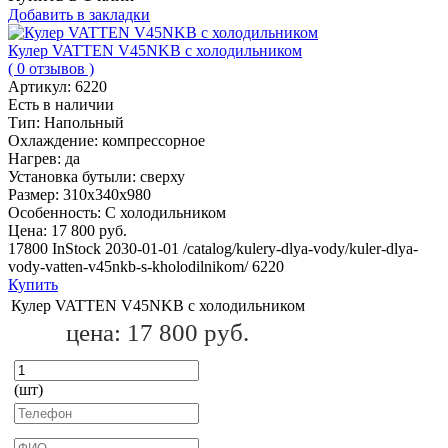
Добавить в закладки
Кулер VATTEN V45NKB с холодильником
( 0 отзывов )
Артикул:
6220
Есть в наличии
Тип:
Напольный
Охлаждение:
компрессорное
Нагрев:
да
Установка бутыли:
сверху
Размер:
310х340х980
Особенность:
С холодильником
Цена:
17 800 руб.
17800
InStock
2030-01-01
/catalog/kulery-dlya-vody/kuler-dlya-
vody-vatten-v45nkb-s-kholodilnikom/
6220
Купить
Кулер VATTEN V45NKB с холодильником
цена:
17 800 руб.
(шт)