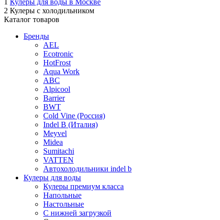
1
Кулеры для воды в Москве
2
Кулеры с холодильником
Каталог товаров
Бренды
AEL
Ecotronic
HotFrost
Aqua Work
ABC
Alpicool
Barrier
BWT
Cold Vine (Россия)
Indel B (Италия)
Meyvel
Midea
Sumitachi
VATTEN
Автохолодильники indel b
Кулеры для воды
Кулеры премиум класса
Напольные
Настольные
С нижней загрузкой