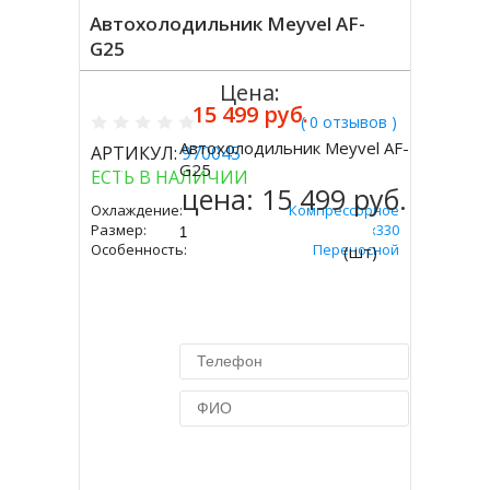
Автохолодильник Meyvel AF-
G25
Цена:
15 499 руб.
( 0 отзывов )
Автохолодильник Meyvel AF-
АРТИКУЛ:
970045
Купить
G25
ЕСТЬ В НАЛИЧИИ
цена:
15 499 руб.
Охлаждение:
Компрессорное
Размер:
340х580х330
Особенность:
Переносной
(шт)
Купить в 1 клик