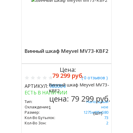
Винный шкаф Meyvel MV73-KBF2
Цена:
79 299 руб.
( 0 отзывов )
Винный шкаф Meyvel MV73-
АРТИКУЛ:
980004
Купить
KBF2
ЕСТЬ В НАЛИЧИИ
цена:
79 299 руб.
Тип:
Напольный
Охлаждение:
Компрессорное
Размер:
1275х495х580
(шт)
Кол-Во Бутылок:
73
Кол-Во Зон:
2