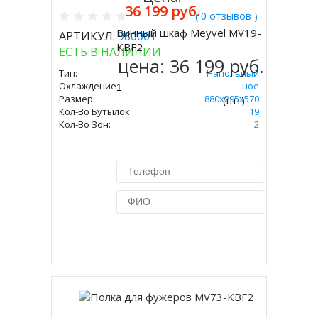
36 199 руб.
( 0 отзывов )
Винный шкаф Meyvel MV19-
АРТИКУЛ:
980001
Купить
KBF2
ЕСТЬ В НАЛИЧИИ
цена:
36 199 руб.
Тип:
Напольный
Охлаждение:
Компрессорное
Размер:
880х295х570
(шт)
Кол-Во Бутылок:
19
Кол-Во Зон:
2
Купить в 1 клик