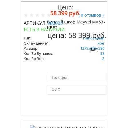
Цена:
58 399 руб.
( 0 отзывов )
Винный шкаф Meyvel MV53-
АРТИКУЛ:
980003
Купить
KBF2
ЕСТЬ В НАЛИЧИИ
цена:
58 399 руб.
Тип:
Напольный
Охлаждение:
Компрессорное
Размер:
1275х395х580
(шт)
Кол-Во Бутылок:
53
Кол-Во Зон:
2
Купить в 1 клик