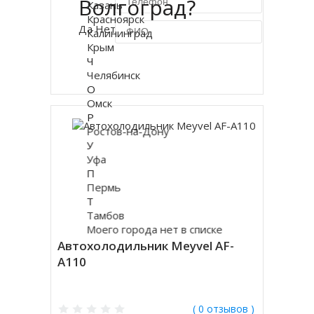
Волгоград?
Казань
Красноярск
Да
Нет
Калининград
Крым
Ч
Купить в 1 клик
Челябинск
О
Омск
Р
Ростов-на-Дону
У
Уфа
П
Пермь
Т
Тамбов
Моего города нет в списке
Автохолодильник Meyvel AF-
A110
( 0 отзывов )