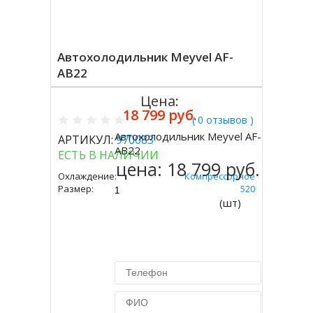
Автохолодильник Meyvel AF-
AB22
Цена:
18 799 руб.
( 0 отзывов )
Автохолодильник Meyvel AF-
АРТИКУЛ:
970083
Купить
AB22
ЕСТЬ В НАЛИЧИИ
цена:
18 799 руб.
Охлаждение:
Компрессорное
Размер:
310 Х 575 Х 520
(шт)