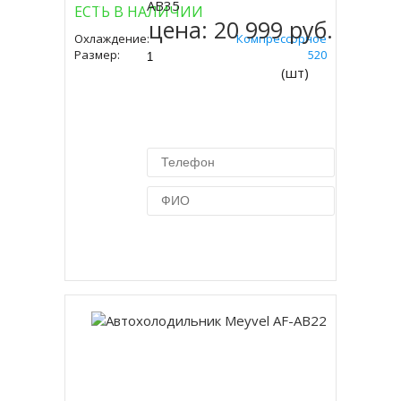
AB35
ЕСТЬ В НАЛИЧИИ
цена:
20 999 руб.
Охлаждение:
Компрессорное
Размер:
420 Х 575 Х 520
(шт)
Купить в 1 клик