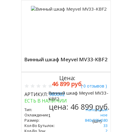
Винный шкаф Meyvel MV33-KBF2
Цена:
46 899 руб.
( 0 отзывов )
Винный шкаф Meyvel MV33-
АРТИКУЛ:
980002
Купить
KBF2
ЕСТЬ В НАЛИЧИИ
цена:
46 899 руб.
Тип:
Напольный
Охлаждение:
Компрессорное
Размер:
840х395х580
(шт)
Кол-Во Бутылок:
33
Кол-Во Зон:
2