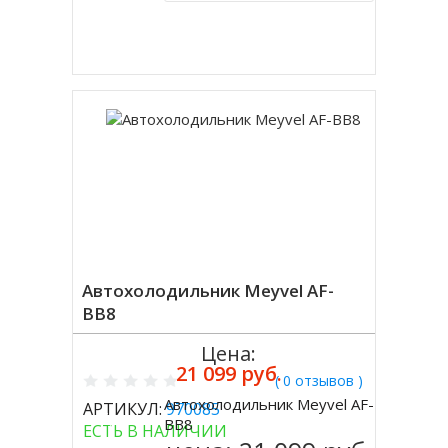
Купить в 1 клик
Автохолодильник Meyvel AF-
BB8
Цена:
21 099 руб.
( 0 отзывов )
Автохолодильник Meyvel AF-
АРТИКУЛ:
970085
Купить
BB8
ЕСТЬ В НАЛИЧИИ