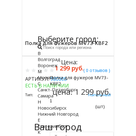
Выберите город:
Полка для фужеров MV73-KBF2
В
Волгоград
Цена:
Воронеж
1 299 руб.
( 0 отзывов )
М
Москва
Полка для фужеров MV73-
АРТИКУЛ:
980005
Купить
С
KBF2
ЕСТЬ В НАЛИЧИИ
Санкт-Петербург
цена:
1 299 руб.
Тип:
Напольный
Самара
Н
(шт)
Новосибирск
Нижний Новгород
Е
Ваш город
Екатеринбург
К