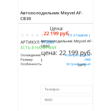
Автохолодильник Meyvel AF-
CB30
Цена:
22 199 руб.
( 0 отзывов )
Автохолодильник Meyvel AF-
АРТИКУЛ:
970089
Купить
CB30
ЕСТЬ В НАЛИЧИИ
цена:
22 199 руб.
Охлаждение:
Компрессорное
Размер:
250х440х968
Особенность:
Встраиваемый
(шт)