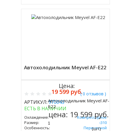
Автохолодильник Meyvel AF-E22
Цена:
19 599 руб.
( 0 отзывов )
Автохолодильник Meyvel AF-
АРТИКУЛ:
970043
Купить
E22
ЕСТЬ В НАЛИЧИИ
цена:
19 599 руб.
Охлаждение:
Компрессорное
Размер:
335х590х310
Особенность:
Переносной
(шт)