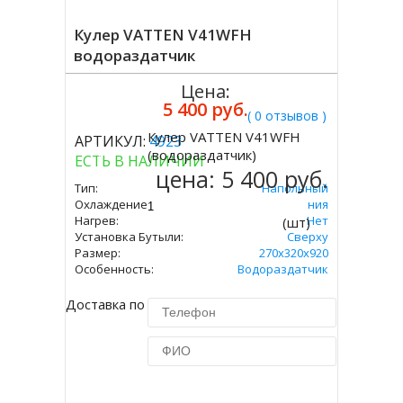
Кулер VATTEN V41WFH
водораздатчик
Цена:
5 400 руб.
( 0 отзывов )
Кулер VATTEN V41WFH
АРТИКУЛ:
4923
Купить
(водораздатчик)
ЕСТЬ В НАЛИЧИИ
цена:
5 400 руб.
Тип:
Напольный
Охлаждение:
Без Охлаждения
Нагрев:
Нет
(шт)
Установка Бутыли:
Сверху
Размер:
270х320х920
Особенность:
Водораздатчик
Доставка по Москве 450 руб.
Купить в 1 клик