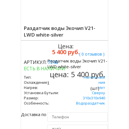
Раздатчик воды Экочип V21-
LWD white-silver
Цена:
5 400 руб.
( 0 отзывов )
Раздатчик воды Экочип V21-
АРТИКУЛ:
7240
Купить
LWD white-silver
ЕСТЬ В НАЛИЧИИ
цена:
5 400 руб.
Тип:
Напольный
Охлаждение:
Без Охлаждения
Нагрев:
Нет
(шт)
Установка Бутыли:
Сверху
Размер:
310x310х940
Особенность:
Водораздатчик
Доставка по Москве 450 руб.