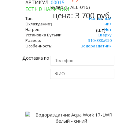
АРТИКУЛ:
00015
Кулер (L-AEL-016)
ЕСТЬ В НАЛИЧИИ
Купить
цена:
3 700 руб.
Тип:
Напольный
Охлаждение:
Без Охлаждения
Нагрев:
Нет
(шт)
Установка Бутыли:
Сверху
Размер:
310х330х950
Особенность:
Водораздатчик
Доставка по Москве 450 руб.
Купить в 1 клик