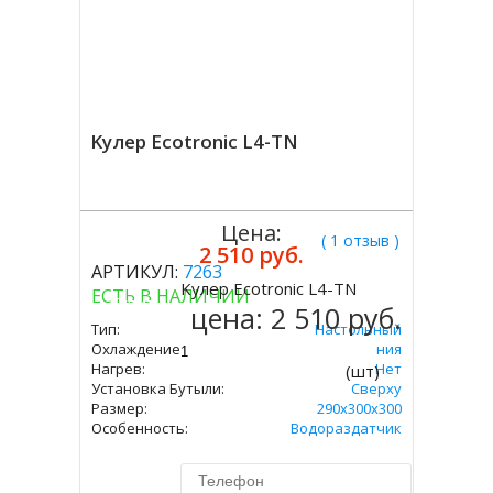
Kулер Ecotronic L4-TN
Цена:
( 1 отзыв )
2 510 руб.
АРТИКУЛ:
7263
Kулер Ecotronic L4-TN
ЕСТЬ В НАЛИЧИИ
Купить
цена:
2 510 руб.
Тип:
Настольный
Охлаждение:
Без Охлаждения
Нагрев:
Нет
(шт)
Установка Бутыли:
Сверху
Размер:
290x300х300
Особенность:
Водораздатчик