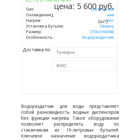
цена:
5 600 руб.
Тип:
Напольный
Охлаждение:
Без Охлаждения
Нагрев:
Нет
(шт)
Установка Бутыли:
Сверху
Размер:
310x310х940
Особенность:
Водораздатчик
Доставка по Москве 450 руб.
Купить в 1 клик
Водораздатчик для воды представляет
собой разновидность водных диспенсеров
без функции нагрева. Такое оборудование
позволяет распределять воду по
стаканчикам из 19-литровых бутылей.
Ключевое назначение водораздатчика