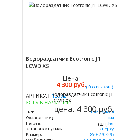
Водораздатчик Ecotronic J1-
LCWD XS
Цена:
4 300 руб.
( 0 отзывов )
Водораздатчик Ecotronic J1-
АРТИКУЛ:
12092
Купить
LCWD XS
ЕСТЬ В НАЛИЧИИ
цена:
4 300 руб.
Тип:
Напольный
Охлаждение:
Без Охлаждения
Нагрев:
Нет
(шт)
Установка Бутыли:
Сверху
Размер:
850x270x295