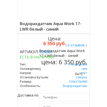
Водораздатчик Aqua Work 17-
LWR белый - синий
Цена:
6 350 руб.
( 0 отзывов )
Водораздатчик Aqua Work
АРТИКУЛ:
025886
Купить
17-LWR белый - синий
ЕСТЬ В НАЛИЧИИ
цена:
6 350 руб.
Тип:
Напольный
Охлаждение:
Без Охлаждения
Нагрев:
Нет
(шт)
Установка Бутыли:
Сверху
Размер:
310х310х960
Особенность:
Водораздатчик
Доставка по Москве 450 руб.