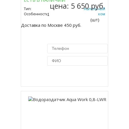
ЕСТЬ В НАЛИЧИИ
цена:
5 650 руб.
Тип:
Напольный
Особенность:
Со Шкафчиком
(шт)
Доставка по Москве 450 руб.
Купить в 1 клик