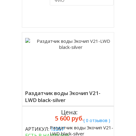
Купить в 1 клик
Раздатчик воды Экочип V21-
LWD black-silver
Цена:
5 600 руб.
( 0 отзывов )
Раздатчик воды Экочип V21-
АРТИКУЛ:
12257
Купить
LWD black-silver
ЕСТЬ В НАЛИЧИИ