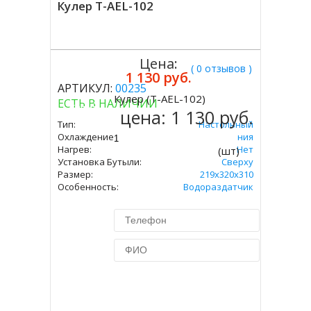
Кулер T-AEL-102
Цена:
( 0 отзывов )
1 130 руб.
АРТИКУЛ:
00235
Кулер (T-AEL-102)
ЕСТЬ В НАЛИЧИИ
Купить
цена:
1 130 руб.
Тип:
Настольный
Охлаждение:
Без Охлаждения
Нагрев:
Нет
(шт)
Установка Бутыли:
Сверху
Размер:
219х320х310
Особенность:
Водораздатчик
Купить в 1 клик