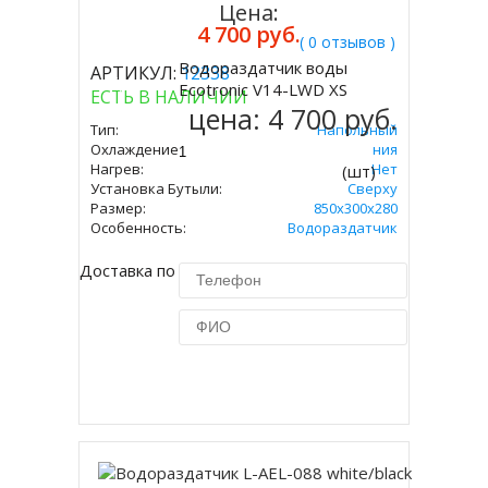
Цена:
4 700 руб.
( 0 отзывов )
Водораздатчик воды
АРТИКУЛ:
12338
Купить
Ecotronic V14-LWD XS
ЕСТЬ В НАЛИЧИИ
цена:
4 700 руб.
Тип:
Напольный
Охлаждение:
Без Охлаждения
Нагрев:
Нет
(шт)
Установка Бутыли:
Сверху
Размер:
850x300x280
Особенность:
Водораздатчик
Доставка по Москве 450 руб.
Купить в 1 клик