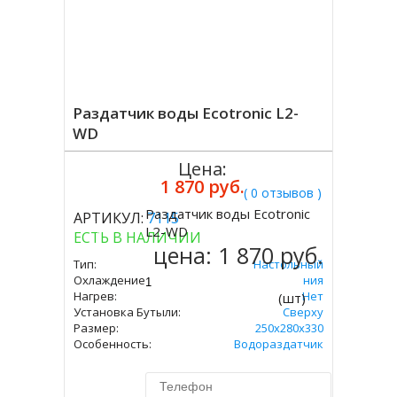
Раздатчик воды Ecotronic L2-
WD
Цена:
1 870 руб.
( 0 отзывов )
Раздатчик воды Ecotronic
АРТИКУЛ:
7115
Купить
L2-WD
ЕСТЬ В НАЛИЧИИ
цена:
1 870 руб.
Тип:
Настольный
Охлаждение:
Без Охлаждения
Нагрев:
Нет
(шт)
Установка Бутыли:
Сверху
Размер:
250x280x330
Особенность:
Водораздатчик