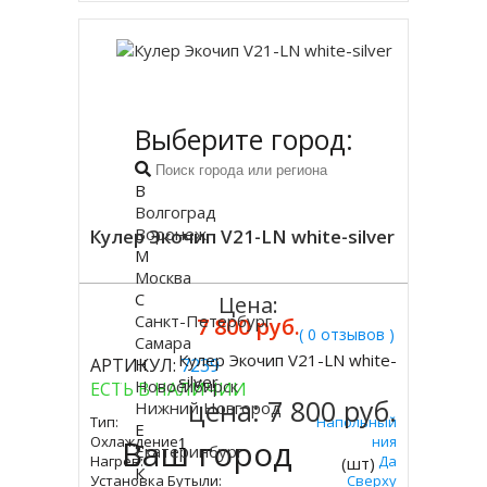
Выберите город:
В
Волгоград
Воронеж
Кулер Экочип V21-LN white-silver
М
Москва
С
Цена:
Санкт-Петербург
7 800 руб.
( 0 отзывов )
Самара
Кулер Экочип V21-LN white-
АРТИКУЛ:
Н
7239
Купить
silver
Новосибирск
ЕСТЬ В НАЛИЧИИ
цена:
7 800 руб.
Нижний Новгород
Тип:
Напольный
Е
Охлаждение:
Ваш город
Без Охлаждения
Екатеринбург
Нагрев:
Да
(шт)
К
Установка Бутыли:
Сверху