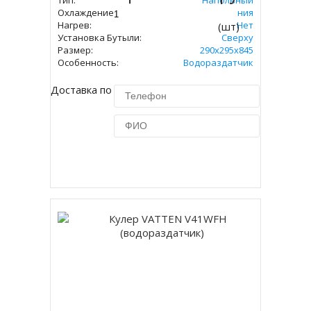
Тип:
Напольный
Охлаждение:
Без Охлаждения
Нагрев:
Нет
(шт)
Установка Бутыли:
Сверху
Размер:
290х295х845
Особенность:
Водораздатчик
Доставка по Москве 450 руб.
Купить в 1 клик