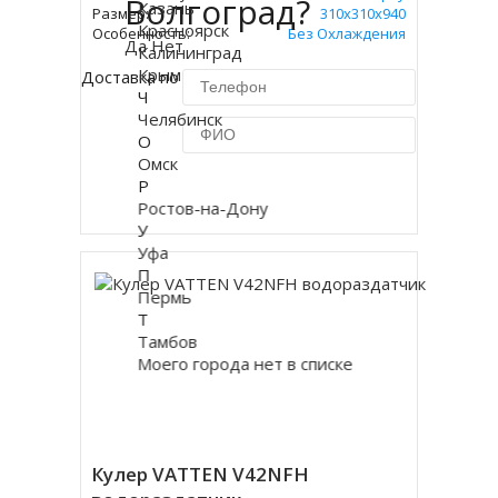
Волгоград?
Казань
Размер:
310х310х940
Красноярск
Особенность:
Без Охлаждения
Да
Нет
Калининград
Крым
Доставка по Москве 450 руб.
Ч
Челябинск
О
Омск
Р
Купить в 1 клик
Ростов-на-Дону
У
Уфа
П
Пермь
Т
Тамбов
Моего города нет в списке
Кулер VATTEN V42NFH