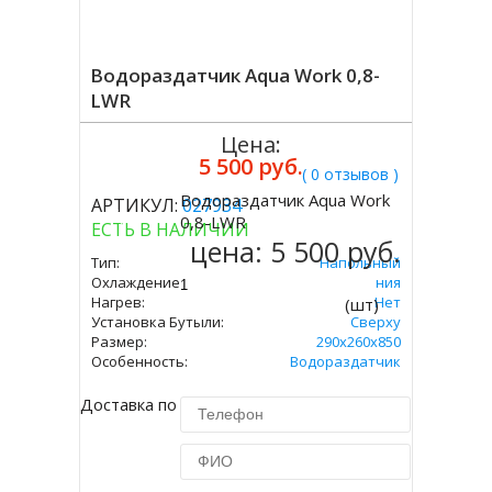
Водораздатчик Aqua Work 0,8-
LWR
Цена:
5 500 руб.
( 0 отзывов )
Водораздатчик Aqua Work
АРТИКУЛ:
027934
Купить
0,8-LWR
ЕСТЬ В НАЛИЧИИ
цена:
5 500 руб.
Тип:
Напольный
Охлаждение:
Без Охлаждения
Нагрев:
Нет
(шт)
Установка Бутыли:
Сверху
Размер:
290х260х850
Особенность:
Водораздатчик
Доставка по Москве 450 руб.