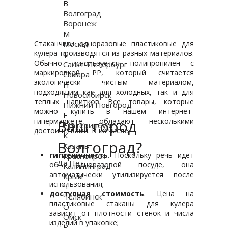
В
Купить в 1 клик
Волгоград
Воронеж
М
Стаканчики одноразовые пластиковые для
Москва
кулера производятся из разных материалов.
С
Обычно используется полипропилен с
Санкт-Петербург
маркировкой PP, который считается
Самара
экологически чистым материалом,
Н
подходящим как для холодных, так и для
Новосибирск
теплых напитков. Все товары, которые
Нижний Новгород
можно купить в нашем интернет-
Е
гипермаркете, обладают несколькими
Ваш город
Екатеринбург
достоинствами. В их числе:
К
Волгоград?
Казань
гигиеничность
. Поскольку речь идет
Красноярск
Да
Нет
об одноразовой посуде, она
Калининград
автоматически утилизируется после
Крым
использования;
Ч
доступная стоимость
. Цена на
Челябинск
пластиковые стаканы для кулера
О
зависит от плотности стенок и числа
Омск
изделий в упаковке;
Р