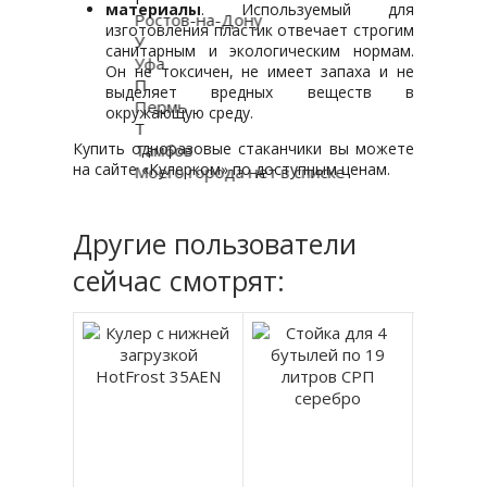
материалы
. Используемый для
Ростов-на-Дону
изготовления пластик отвечает строгим
У
санитарным и экологическим нормам.
Уфа
Он не токсичен, не имеет запаха и не
П
выделяет вредных веществ в
Пермь
окружающую среду.
Т
Купить одноразовые стаканчики вы можете
Тамбов
на сайте «Кулерком» по доступным ценам.
Моего города нет в списке
Другие пользователи
сейчас смотрят: