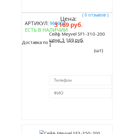
( 0 отзывов )
Цена:
АРТИКУЛ:
960002
3 169 руб.
ЕСТЬ В НАЛИЧИИ
Сейф Meyvel SF1-310-200
Купить
цена:
3 169 руб.
Доставка по Москве 450 руб.
(шт)
Купить в 1 клик