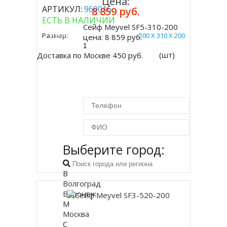
Цена:
АРТИКУЛ:
960016
8 859 руб.
ЕСТЬ В НАЛИЧИИ
Сейф Meyvel SF5-310-200
Купить
Размер:
200 Х 310 Х 200
цена:
8 859 руб.
(шт)
Доставка по Москве 450 руб.
Выберите город:
Купить в 1 клик
В
Волгоград
Воронеж
М
Москва
С