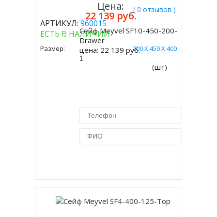
Цена:
( 0 отзывов )
22 139 руб.
АРТИКУЛ:
960015
Сейф Meyvel SF10-450-200-
ЕСТЬ В НАЛИЧИИ
Купить
Drawer
Размер:
200 Х 450 Х 400
цена:
22 139 руб.
(шт)
Купить в 1 клик