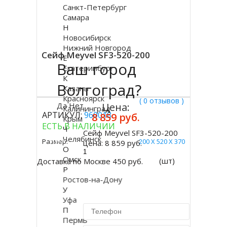
Санкт-Петербург
Самара
Н
Новосибирск
Нижний Новгород
Сейф Meyvel SF3-520-200
Е
Ваш город
Екатеринбург
К
Волгоград?
Казань
Красноярск
( 0 отзывов )
Да
Нет
Цена:
Калининград
АРТИКУЛ:
960018
8 859 руб.
Крым
ЕСТЬ В НАЛИЧИИ
Ч
Сейф Meyvel SF3-520-200
Челябинск
Купить
Размер:
200 Х 520 Х 370
цена:
8 859 руб.
О
Омск
(шт)
Доставка по Москве 450 руб.
Р
Ростов-на-Дону
У
Уфа
П
Пермь