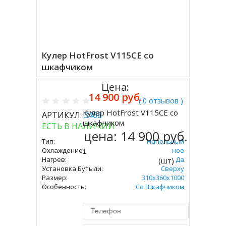
Кулер HotFrost V115CE со
шкафчиком
Цена:
14 900 руб.
( 0 отзывов )
Кулер HotFrost V115CE со
АРТИКУЛ:
3468
Купить
шкафчиком
ЕСТЬ В НАЛИЧИИ
цена:
14 900 руб.
Тип:
Напольный
Охлаждение:
Электронное
Нагрев:
Да
(шт)
Установка Бутыли:
Сверху
Размер:
310х360х1000
Особенность:
Со Шкафчиком