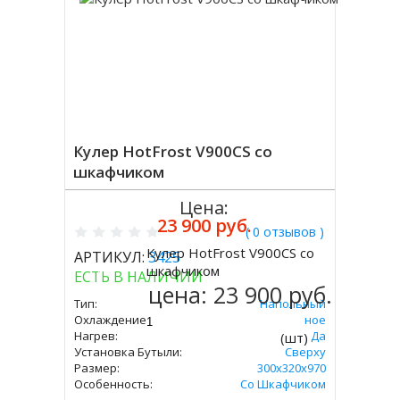
Кулер HotFrost V900CS со
шкафчиком
Цена:
23 900 руб.
( 0 отзывов )
Кулер HotFrost V900CS со
АРТИКУЛ:
3425
Купить
шкафчиком
ЕСТЬ В НАЛИЧИИ
цена:
23 900 руб.
Тип:
Напольный
Охлаждение:
Компрессорное
Нагрев:
Да
(шт)
Установка Бутыли:
Сверху
Размер:
300х320х970
Особенность:
Со Шкафчиком