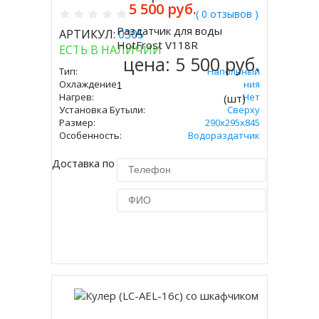
5 500 руб.
( 0 отзывов )
Раздатчик для воды
АРТИКУЛ:
0305
Купить
HotFrost V118R
ЕСТЬ В НАЛИЧИИ
цена:
5 500 руб.
Тип:
Напольный
Охлаждение:
Без Охлаждения
Нагрев:
Нет
(шт)
Установка Бутыли:
Сверху
Размер:
290х295х845
Особенность:
Водораздатчик
Доставка по Москве 450 руб.
Купить в 1 клик