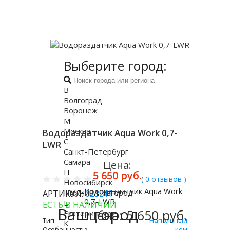
Купить в 1 клик
Выберите город:
В
Волгоград
Воронеж
М
Москва
Водораздатчик Aqua Work 0,7-
С
LWR
Санкт-Петербург
Самара
Цена:
Н
5 650 руб.
( 0 отзывов )
Новосибирск
Водораздатчик Aqua Work
Нижний Новгород
АРТИКУЛ:
023211
Купить
0,7-LWR
Е
ЕСТЬ В НАЛИЧИИ
Ваш город
цена:
5 650 руб.
Екатеринбург
Тип:
Напольный
К
Особенность:
Со Шкафчиком