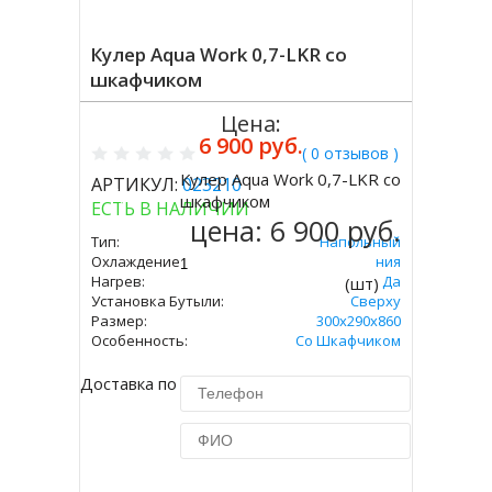
Кулер Aqua Work 0,7-LKR со
шкафчиком
Цена:
6 900 руб.
( 0 отзывов )
Кулер Aqua Work 0,7-LKR со
АРТИКУЛ:
023210
Купить
шкафчиком
ЕСТЬ В НАЛИЧИИ
цена:
6 900 руб.
Тип:
Напольный
Охлаждение:
Без Охлаждения
Нагрев:
Да
(шт)
Установка Бутыли:
Сверху
Размер:
300х290х860
Особенность:
Со Шкафчиком
Доставка по Москве 450 руб.