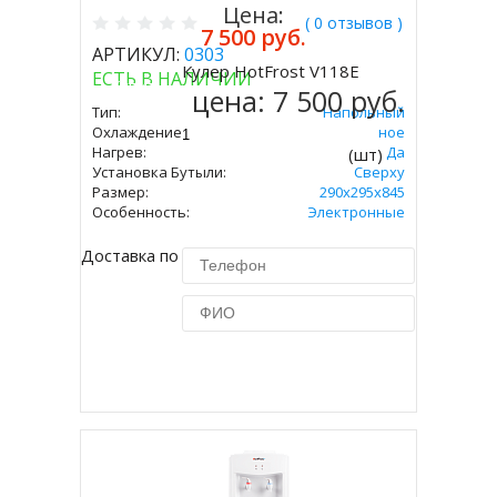
Цена:
( 0 отзывов )
7 500 руб.
АРТИКУЛ:
0303
Кулер HotFrost V118E
ЕСТЬ В НАЛИЧИИ
Купить
цена:
7 500 руб.
Тип:
Напольный
Охлаждение:
Электронное
Нагрев:
Да
(шт)
Установка Бутыли:
Сверху
Размер:
290х295х845
Особенность:
Электронные
Доставка по Москве 450 руб.
Купить в 1 клик