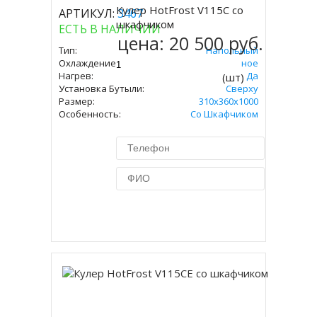
Кулер HotFrost V115C со
АРТИКУЛ:
3467
Купить
шкафчиком
ЕСТЬ В НАЛИЧИИ
цена:
20 500 руб.
Тип:
Напольный
Охлаждение:
Компрессорное
Нагрев:
Да
(шт)
Установка Бутыли:
Сверху
Размер:
310х360х1000
Особенность:
Со Шкафчиком
Купить в 1 клик