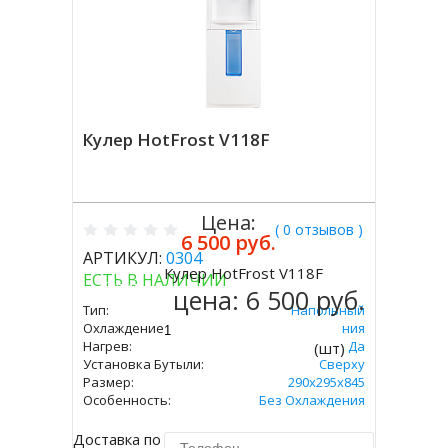
Кулер HotFrost V118F
Цена:
( 0 отзывов )
6 500 руб.
АРТИКУЛ:
0304
Кулер HotFrost V118F
ЕСТЬ В НАЛИЧИИ
Купить
цена:
6 500 руб.
Тип:
Напольный
Охлаждение:
Без Охлаждения
Нагрев:
Да
(шт)
Установка Бутыли:
Сверху
Размер:
290х295х845
Особенность:
Без Охлаждения
Доставка по Москве 450 руб.