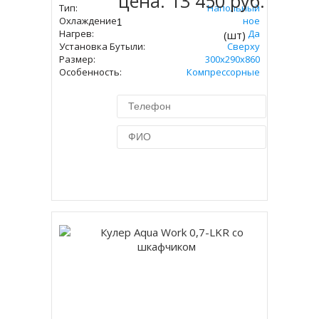
цена:
13 450 руб.
Тип:
Напольный
Охлаждение:
Компрессорное
Нагрев:
Да
(шт)
Установка Бутыли:
Сверху
Размер:
300х290х860
Особенность:
Компрессорные
Купить в 1 клик