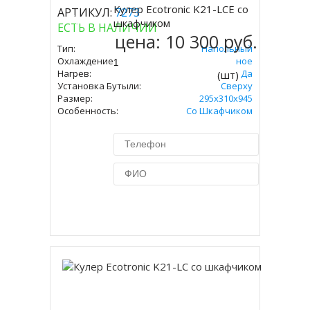
Кулер Ecotronic K21-LCE со
АРТИКУЛ:
7273
Купить
шкафчиком
ЕСТЬ В НАЛИЧИИ
цена:
10 300 руб.
Тип:
Напольный
Охлаждение:
Электронное
Нагрев:
Да
(шт)
Установка Бутыли:
Сверху
Размер:
295х310х945
Особенность:
Со Шкафчиком
Купить в 1 клик