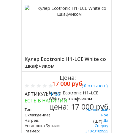
Кулер Ecotronic H1-LCE White со
шкафчиком
Цена:
17 000 руб.
( 0 отзывов )
Кулер Ecotronic H1-LCE
АРТИКУЛ:
4436
Купить
White со шкафчиком
ЕСТЬ В НАЛИЧИИ
цена:
17 000 руб.
Тип:
Напольный
Охлаждение:
Электронное
Нагрев:
Да
(шт)
Установка Бутыли:
Сверху
Размер:
310x310х955