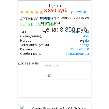
Цена:
8 850 руб.
( 1 отзыв )
Кулер Aqua Work 0,7-LDR со
АРТИКУЛ:
023061
Купить
шкафчиком
ЕСТЬ В НАЛИЧИИ
цена:
8 850 руб.
Тип:
Напольный
Охлаждение:
Электронное
Нагрев:
Да
(шт)
Установка Бутыли:
Сверху
Размер:
300х290х860
Особенность:
Со Шкафчиком
Доставка по Москве 450 руб.
Купить в 1 клик