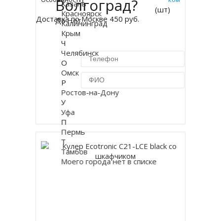
Волгоград?
Казань
(шт)
Красноярск
Доставка по Москве 450 руб.
Да
Нет
Калининград
Крым
Ч
Челябинск
О
Омск
Р
Ростов-на-Дону
У
Купить в 1 клик
Уфа
П
Пермь
Т
Тамбов
Моего города нет в списке