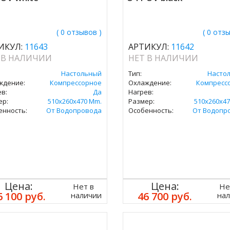
( 0 отзывов )
( 0 отз
ИКУЛ:
11643
АРТИКУЛ:
11642
 В НАЛИЧИИ
НЕТ В НАЛИЧИИ
Настольный
Тип:
Насто
ждение:
Компрессорное
Охлаждение:
Компресс
в:
Да
Нагрев:
ер:
510x260x470 Mm.
Размер:
510x260x47
енность:
От Водопровода
Особенность:
От Водопр
Цена:
Цена:
Нет в
Не
6 100 руб.
46 700 руб.
наличии
на