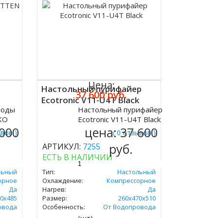
Цена:
Настольный пурифайер
37 600 руб.
Ecotronic V11-U4T Black
воды
Настольный пурифайер
Купить
KO
Ecotronic V11-U4T Black
 000
цена:
37 600
ывов )
( 0 отзывов )
руб.
АРТИКУЛ:
7255
ЕСТЬ В НАЛИЧИИ
льный
Тип:
Настольный
орное
Охлаждение:
Компрессорное
Да
Нагрев:
Да
0х485
Размер:
260x470х510
овода
Особенность:
От Водопровода