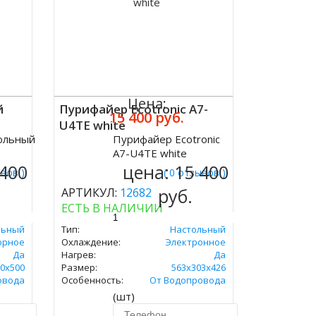
Цена:
й
Пурифайер Ecotronic A7-
15 400 руб.
U4TE white
ольный
Пурифайер Ecotronic
Купить
A7-U4TE white
 400
цена:
15 400
ывов )
( 0 отзывов )
руб.
АРТИКУЛ:
12682
ЕСТЬ В НАЛИЧИИ
льный
Тип:
Настольный
орное
Охлаждение:
Электронное
Да
Нагрев:
Да
0x500
Размер:
563x303x426
овода
Особенность:
От Водопровода
(шт)