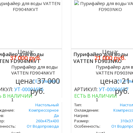
Цена:
Цена:
ифайер для воды
Пурифайер для воды
37 000 руб.
21 000 руб.
TEN FD904NKVT
VATTEN FD903NKO
Пурифайер для воды
Пурифайер для 
ить
Купить
VATTEN FD904NKVT
VATTEN FD903N
цена:
37 000
цена:
21
( 0 отзывов )
( 0 отз
руб.
руб.
ИКУЛ:
УТ-00001656
АРТИКУЛ:
УТ-00001657
Ь В НАЛИЧИИ
ЕСТЬ В НАЛИЧИИ
Настольный
Тип:
Насто
ждение:
Компрессорное
Охлаждение:
Компресс
в:
Да
Нагрев:
ер:
260х475х430
Размер:
310х37
енность:
От Водопровода
Особенность:
От Водопр