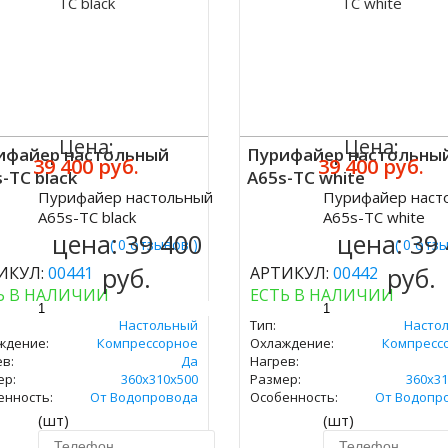
Цена:
Цена:
ифайер настольный
Пурифайер настольны
39 400 руб.
39 400 руб.
-TC black
A65s-TC white
Пурифайер настольный
Пурифайер наст
ить
Купить
A65s-TC black
A65s-TC white
цена:
39 400
цена:
39
( 0 отзывов )
( 0 отз
руб.
руб.
ИКУЛ:
00441
АРТИКУЛ:
00442
Ь В НАЛИЧИИ
ЕСТЬ В НАЛИЧИИ
Настольный
Тип:
Насто
ждение:
Компрессорное
Охлаждение:
Компресс
в:
Да
Нагрев:
ер:
360x310x500
Размер:
360x31
енность:
От Водопровода
Особенность:
От Водопр
(шт)
(шт)