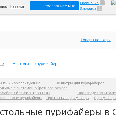
Сравнение
0
Перезвоните мне
зывы
Каталог
Закладки
0
Товары по акции
ве
Настольные пурифайеры
инги и комплектующие
Фильтры для пурифайеров
ольные с системой обратного осмоса
ифайеры без фильтров POU
Производство Итали
раиваемые пурифайеры
Проточные пурифайеры
Пурифайеры
стольные пурифайеры в С