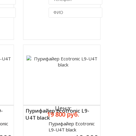
ик
Купить в 1 клик
Цена:
9-
Пурифайер Ecotronic L9-
19 800 руб.
U4T black
onic
Пурифайер Ecotronic
Купить
L9-U4T black