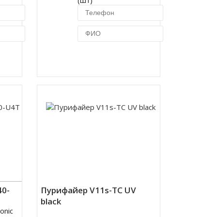
(шт)
ик
Купить в 1 клик
40-
Пурифайер V11s-TC UV
black
onic