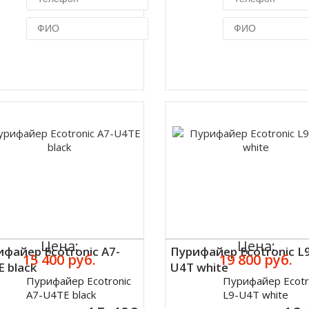
Купить в 1 клик
Купить в 1 кл
Цена:
Цена:
файер Ecotronic A7-
Пурифайер Ecotronic L
15 400 руб.
19 800 руб.
 black
U4T white
Пурифайер Ecotronic
Пурифайер Ecotr
ить
Купить
A7-U4TE black
L9-U4T white