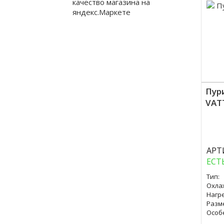
Пур
VAT
Куп
АРТ
ЕСТ
Тип:
Охла
Нагре
Разм
Особ