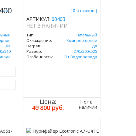
 400
ывов )
( 0 отзывов )
АРТИКУЛ:
00403
НЕТ В НАЛИЧИИ
льный
Тип:
Напольный
орное
Охлаждение:
Компрессорное
Да
Нагрев:
Да
0х510
Размер:
270x500х525
овода
Особенность:
От Водопровода
ик
Цена:
Нет в
49 800 руб.
наличии