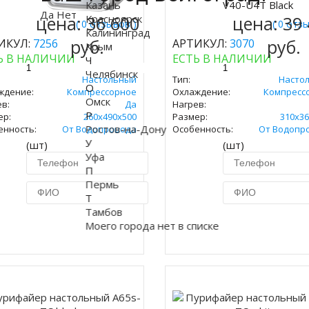
Купить
Казань
V40-U4T Black
Да
Нет
цена:
Красноярск
36 600
цена:
39
( 0 отзывов )
( 0 отз
Калининград
руб.
руб.
ИКУЛ:
7256
АРТИКУЛ:
3070
Крым
Ь В НАЛИЧИИ
ЕСТЬ В НАЛИЧИИ
Ч
Челябинск
Настольный
Тип:
Насто
О
ждение:
Компрессорное
Охлаждение:
Компресс
Омск
в:
Да
Нагрев:
Р
ер:
260x490х500
Размер:
310x36
Ростов-на-Дону
енность:
От Водопровода
Особенность:
От Водопр
У
(шт)
(шт)
Уфа
П
Пермь
Т
Тамбов
Моего города нет в списке
Купить в 1 клик
Купить в 1 кл