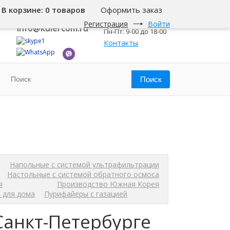
В корзине:
0 товаров
Оформить заказ
8 800 500-345-1
Санкт-Петербург
Регистрация
Войти
info@kulercom.ru
Пн-Пт: 9-00 до 18-00
Контакты
Напольные с системой ультрафильтрации
Настольные с системой обратного осмоса
я
Производство Южная Корея
 для дома
Пурифайеры с газацией
анкт-Петербурге