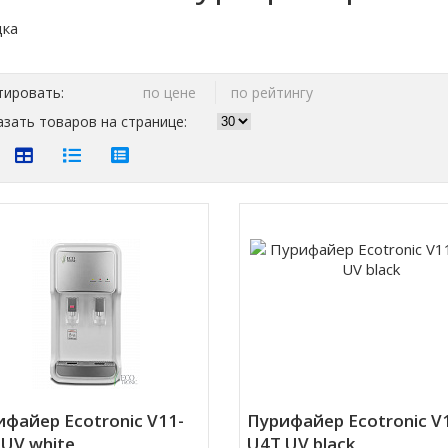
тировать:
по цене
по рейтингу
зать товаров на странице:
файер Ecotronic V11-
Пурифайер Ecotronic V
UV white
U4T UV black