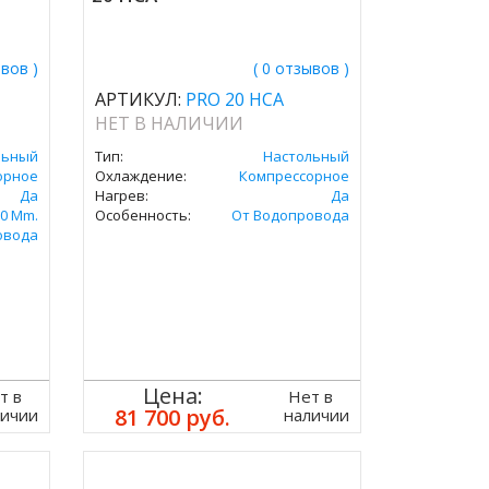
ывов )
( 0 отзывов )
АРТИКУЛ:
PRO 20 HCA
НЕТ В НАЛИЧИИ
льный
Тип:
Настольный
орное
Охлаждение:
Компрессорное
Да
Нагрев:
Да
0 Mm.
Особенность:
От Водопровода
овода
Цена:
т в
Нет в
81 700 руб.
личии
наличии