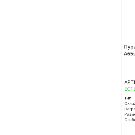
Пур
A65s
Куп
АРТ
ЕСТ
Тип:
Охла
Нагре
Разм
Особ