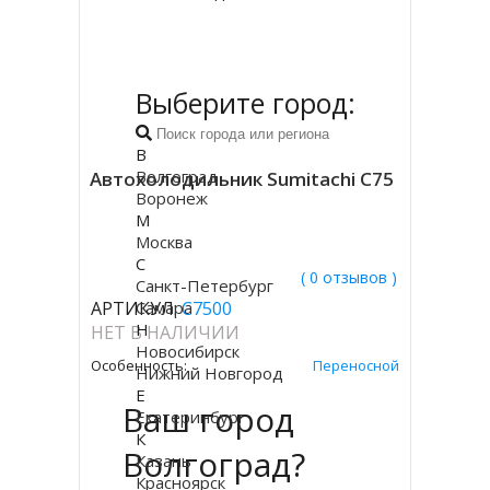
Выберите город:
В
Волгоград
Автохолодильник Sumitachi C75
Воронеж
М
Москва
С
( 0 отзывов )
Санкт-Петербург
АРТИКУЛ:
Самара
C7500
Н
НЕТ В НАЛИЧИИ
Новосибирск
Особенность:
Переносной
Нижний Новгород
Е
Ваш город
Екатеринбург
К
Волгоград?
Казань
Красноярск