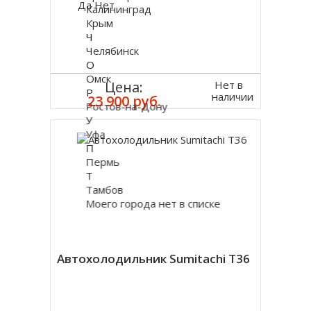
Да
Нет
Калининград
Крым
Ч
Челябинск
О
Омск
Нет в
Цена:
Р
наличии
23 900 руб.
Ростов-на-Дону
У
Уфа
П
Пермь
Т
Тамбов
Моего города нет в списке
Автохолодильник Sumitachi T36