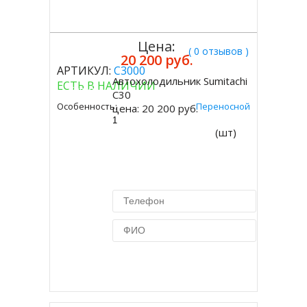
Цена:
( 0 отзывов )
20 200 руб.
АРТИКУЛ:
C3000
Автохолодильник Sumitachi
ЕСТЬ В НАЛИЧИИ
Купить
C30
Особенность:
Переносной
цена:
20 200 руб.
(шт)
Купить в 1 клик