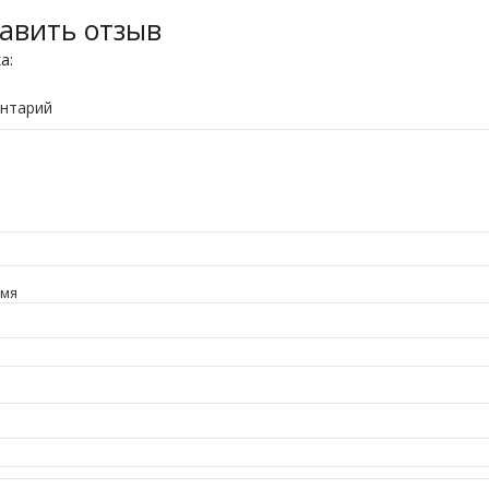
авить отзыв
ка:
нтарий
имя