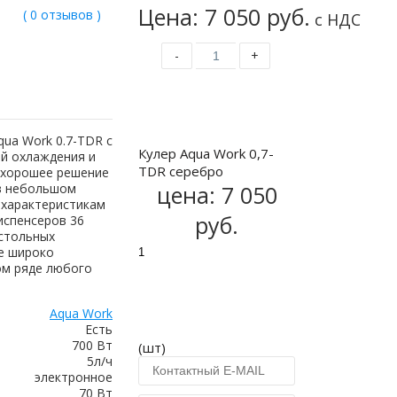
Цена: 7 050 руб.
( 0 отзывов )
с НДС
-
+
Купить
qua Work 0.7-TDR c
Кулер Aqua Work 0,7-
й охлаждения и
TDR серебро
 хорошее решение
 в небольшом
цена:
7 050
 характеристикам
руб.
испенсеров 36
астольных
е широко
ом ряде любого
Aqua Work
Есть
700 Вт
(шт)
5л/ч
электронное
70 Вт