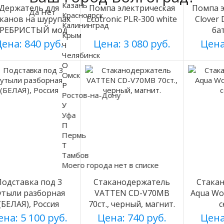
Казань
Держатель для
Помпа электрическая
Помпа э
Да
Нет
Красноярск
аканов на шурупах
Ecotronic PLR-300 white
Clover
Калининград
ЕРЕБРИСТЫЙ мод
ба
Крым
003
ена: 840 руб.
Цена: 3 080 руб.
Цена
Ч
Челябинск
О
Омск
Р
Ростов-на-Дону
У
Уфа
П
Пермь
Т
Тамбов
Моего города нет в списке
Подставка под 3
Стаканодержатель
Стака
утыли разборная
VATTEN CD-V70MB
Aqua Wo
(БЕЛАЯ), Россия
70ст., черный, магнит.
с
на: 5 100 руб.
Цена: 740 руб.
Цена