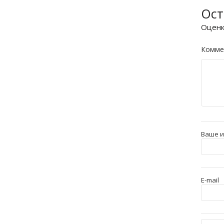
Ост
Оцен
Комме
Ваше 
E-mail