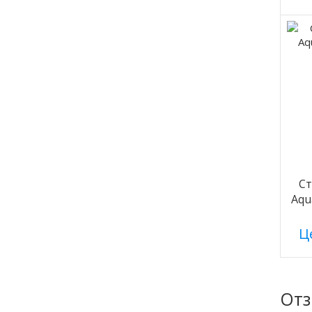
С
Aqu
Це
От