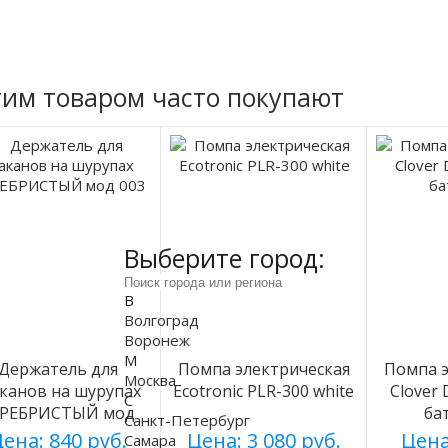
тим товаром часто покупают
Выберите город:
В
Волгоград
Воронеж
М
Держатель для
Помпа электрическая
Помпа э
Москва
аканов на шурупах
Ecotronic PLR-300 white
Clover
С
ЕРЕБРИСТЫЙ мод
ба
Санкт-Петербург
003
ена: 840 руб.
Цена: 3 080 руб.
Цена
Самара