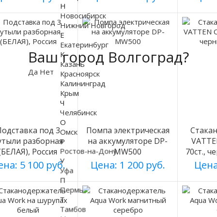
Н
Новосибирск
Нижний Новгород
Е
Екатеринбург
Ваш город Волгоград?
К
Казань
Да
Нет
Красноярск
Калининград
Крым
Ч
Челябинск
О
Подставка под 3
Помпа электрическая
Стака
Омск
утыли разборная
на аккумуляторе DP-
VATTE
Р
Ростов-на-Дону
(БЕЛАЯ), Россия
MW500
70ст., ч
У
на: 5 100 руб.
Цена: 1 200 руб.
Цена
Уфа
П
Пермь
Т
Тамбов