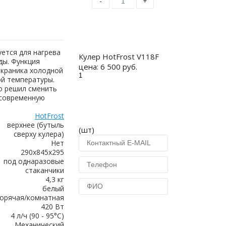
-
+
Купить
уется для нагрева
Кулер HotFrost V118F
ды. Функция
цена:
6 500 руб.
 краника холодной
й температуры.
о решил сменить
 современную
HotFrost
верхнее (бутыль
(шт)
сверху кулера)
Нет
290х845х295
под однаразовые
стаканчики
4,3 кг
белый
горячая/комнатная
420 Вт
Купить в 1 клик
4 л/ч (90 - 95°C)
Механический