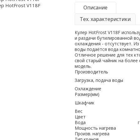
Описание
Тех. характеристики
Кулер HotFrost V118F использ
и раздачи бутилированной во
охлаждения - отсутствует. Из
воды подаётся вода комнатно
Отличное решение для тех кт
свой старый чайник на более
модель.
Производитель
Загрузка, подача воды
Охлаждение
Размер(мм)
Шкафчик
Вес
Цвет
Вода
Мощность нагрева
Произв. нагрева
Тип кранов