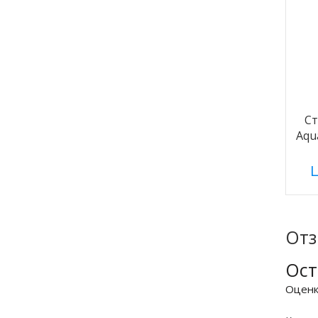
С
Aqu
Ц
От
Ост
Оцен