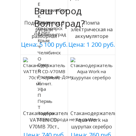
Е
Ваш город
Екатеринбург
К
Волгоград?
Казань
Подставка под 3
Помпа
Красноярск
бутыли
электрическая на
Да
Нет
Калининград
разборная
аккумуляторе
Крым
(БЕЛАЯ), Россия
DP-MW500
Цена: 5 100 руб.
Цена: 1 200 руб.
Ч
Челябинск
О
Омск
Р
Ростов-на-Дону
У
Уфа
П
Пермь
Т
Стаканодержатель
Стаканодержатель
Тамбов
Моего города нет в списке
VATTEN CD-
Aqua Work на
V70MB 70ст.,
шурупах серебро
черный, магнит.
Цена: 740 руб.
Цена: 760 руб.