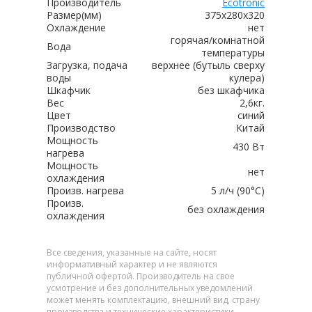
Производитель
Ecotronic
Размер(мм)
375x280x320
Охлаждение
нет
горячая/комнатной
Вода
температуры
Загрузка, подача
верхнее (бутыль сверху
воды
кулера)
Шкафчик
без шкафчика
Вес
2,6кг.
Цвет
синий
Производство
Китай
Мощность
430 Вт
нагрева
Мощность
нет
охлаждения
Произв. нагрева
5 л/ч (90°C)
Произв.
без охлаждения
охлаждения
Все сведения, указанные на сайте, носят
информативный характер и не являются
публичной офертой. Производитель на свое
усмотрение и без дополнительных уведомлений
может менять комплектацию, внешний вид, страну
производства и технические характеристики