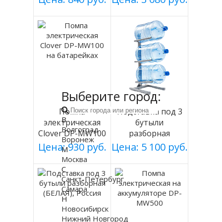
мод 003
Выберите город:
Помпа
Подставка под 3
В
электрическая
бутыли
Волгоград
Clover DP-MW100
разборная
Воронеж
на батарейках
(СЕРАЯ), Россия
Цена: 930 руб.
Цена: 5 100 руб.
М
Москва
С
Санкт-Петербург
Самара
Н
Новосибирск
Нижний Новгород