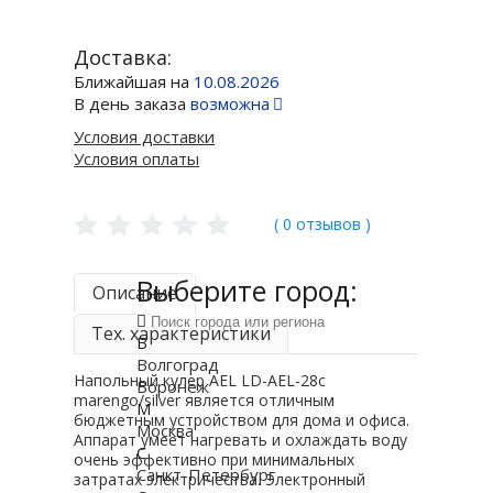
Доставка:
Ближайшая на
10.08.2026
В день заказа
возможна
Условия доставки
Условия оплаты
( 0 отзывов )
Выберите город:
Описание
Тех. характеристики
В
Волгоград
Напольный кулер AEL LD-AEL-28c
Воронеж
marengo/silver является отличным
М
бюджетным устройством для дома и офиса.
Москва
Аппарат умеет нагревать и охлаждать воду
С
очень эффективно при минимальных
Санкт-Петербург
затратах электричества. Электронный