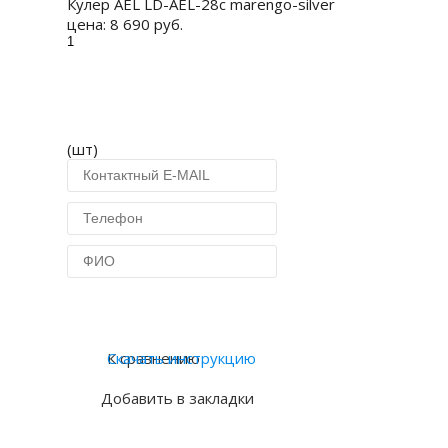
Кулер AEL LD-AEL-28c marengo-silver
цена:
8 690 руб.
(шт)
Купить в 1 клик
К сравнению
Скачать инструкцию
Добавить в закладки