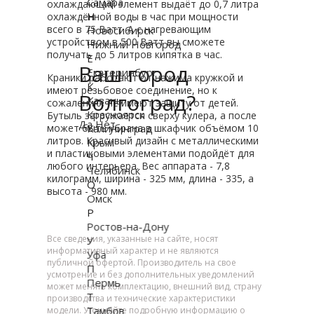
Самара
охлаждающий элемент выдаёт до 0,7 литра
Н
охлаждённой воды в час при мощности
всего в 75 Ватт. А с нагревающим
Новосибирск
устройством в 500 Ватт вы сможете
Нижний Новгород
получать до 5 литров кипятка в час.
Е
Ваш город
Екатеринбург
Краники работают от нажима кружкой и
К
имеют резьбовое соединение, но к
Волгоград?
Казань
сожалению, не имеют защиту от детей.
Красноярск
Бутыль загружается сверху кулера, а после
Да
Нет
Калининград
может быть убрана в шкафчик объёмом 10
литров. Красивый дизайн с металлическими
Крым
и пластиковыми элементами подойдёт для
Ч
любого интерьера. Вес аппарата - 7,8
Челябинск
килограмм, ширина - 325 мм, длина - 335, а
О
высота - 980 мм.
Омск
Р
Ростов-на-Дону
Все сведения, указанные на сайте, носят
У
информативный характер и не являются
Уфа
публичной офертой. Производитель на свое
П
усмотрение и без дополнительных уведомлений
Пермь
может менять комплектацию, внешний вид, страну
Т
производства и технические характеристики
Тамбов
модели. Уточняйте подробную информацию о