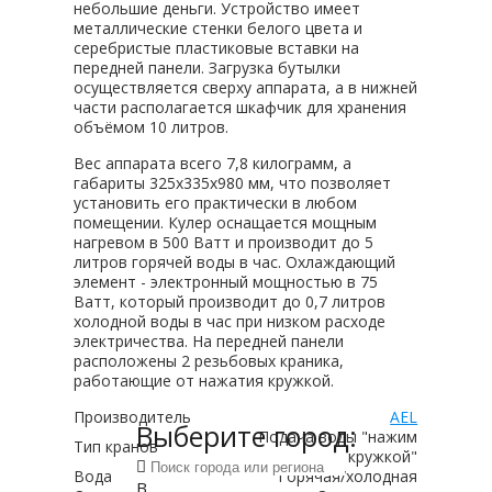
небольшие деньги. Устройство имеет
металлические стенки белого цвета и
серебристые пластиковые вставки на
передней панели. Загрузка бутылки
осуществляется сверху аппарата, а в нижней
части располагается шкафчик для хранения
объёмом 10 литров.
Вес аппарата всего 7,8 килограмм, а
габариты 325x335x980 мм, что позволяет
установить его практически в любом
помещении. Кулер оснащается мощным
нагревом в 500 Ватт и производит до 5
литров горячей воды в час. Охлаждающий
элемент - электронный мощностью в 75
Ватт, который производит до 0,7 литров
холодной воды в час при низком расходе
электричества. На передней панели
расположены 2 резьбовых краника,
работающие от нажатия кружкой.
Производитель
AEL
Выберите город:
Подача воды "нажим
Тип кранов
кружкой"
Вода
Горячая/холодная
В