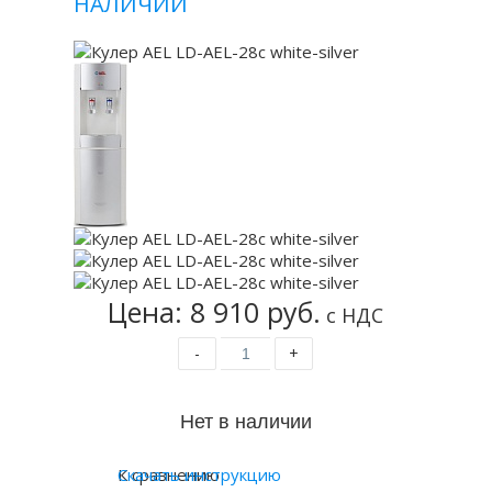
НАЛИЧИИ
Цена: 8 910 руб.
с НДС
-
+
К сравнению
Скачать инструкцию