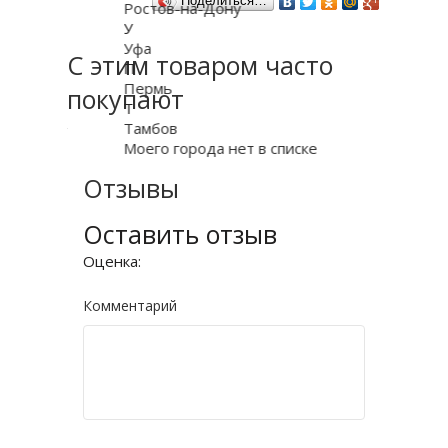
Поделиться…
Ростов-на-Дону
У
Уфа
С этим товаром часто
П
Пермь
покупают
Т
Тамбов
Моего города нет в списке
Отзывы
Оставить отзыв
Оценка:
Комментарий