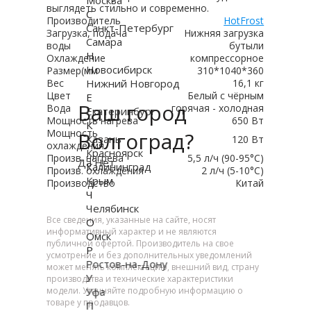
выглядеть стильно и современно.
С
Производитель
HotFrost
Санкт-Петербург
Загрузка, подача
Нижняя загрузка
Самара
воды
бутыли
Н
Охлаждение
компрессорное
Новосибирск
Размер(мм
310*1040*360
Нижний Новгород
Вес
16,1 кг
Цвет
Белый с чёрным
Е
Ваш город
Вода
горячая - холодная
Екатеринбург
Мощность нагрева
650 Вт
К
Мощность
Волгоград?
Казань
120 Вт
охлаждения
Красноярск
Произв. нагрева
5,5 л/ч (90-95°C)
Да
Нет
Калининград
Произв. охлаждения
2 л/ч (5-10°C)
Крым
Производство
Китай
Ч
Челябинск
Все сведения, указанные на сайте, носят
О
информативный характер и не являются
Омск
публичной офертой. Производитель на свое
Р
усмотрение и без дополнительных уведомлений
Ростов-на-Дону
может менять комплектацию, внешний вид, страну
У
производства и технические характеристики
Уфа
модели. Уточняйте подробную информацию о
товаре у продавцов.
П