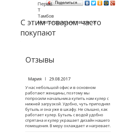
Поделиться…
Пермь
Т
Тамбов
С этим товаром часто
Моего города нет в списке
покупают
Отзывы
Мария
|
29.08.2017
У нас небольшой офис и в основном
работают женщины, поэтому мы
попросили начальника купить нам кулер с
нижней загрузкой. Удобно, чуть приподнял
бутыль и она уже в шкафу. Не слышно, как
работает кулер. Бутыль с водой удобно
спрятана и кулер украшает дизайн нашего
помещения. В меру охлаждает и нагревает.