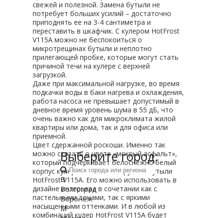
свежей и полезной. Замена бутыли не
потребует больших усилий – достаточно
приподнять ее на 3-4 сантиметра и
переставить в шкафчик. С кулером HotFrost
V115A можно не беспокоиться о
микротрещинах бутыли и неплотно
прилегающей пробке, которые могут стать
причиной течи на кулере с верхней
загрузкой.
Даже при максимальной нагрузке, во время
подкачки воды в баки нагрева и охлаждения,
работа насоса не превышает допустимый в
дневное время уровень шума в 55 дБ, что
очень важно как для микроклимата жилой
квартиры или дома, так и для офиса или
приемной.
Цвет сдержанной роскоши. Именно так
Выберите город:
можно сказать о цвете «мокрый асфальт»,
который подчёркивает белоснежно белый
корпус кулера с нижней загрузкой бутыли
В
HotFrost V115A. Его можно использовать в
Волгоград
дизайне интерьера в сочетании как с
пастельными тонами, так с яркими
Воронеж
насыщенными оттенками. И в любой из
М
комбинаций кулер HotFrost V115A будет
Москва