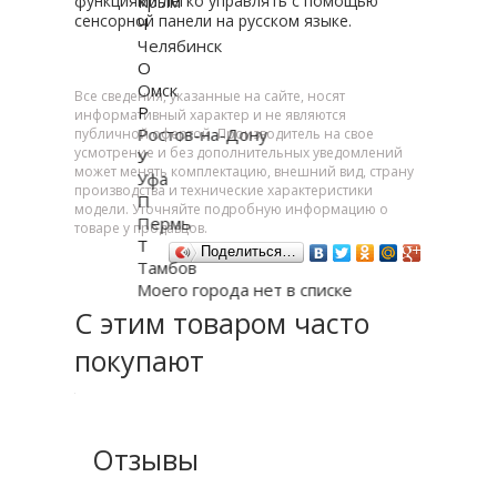
функциями легко управлять с помощью
Крым
сенсорной панели на русском языке.
Ч
Челябинск
О
Омск
Все сведения, указанные на сайте, носят
Р
информативный характер и не являются
Ростов-на-Дону
публичной офертой. Производитель на свое
усмотрение и без дополнительных уведомлений
У
может менять комплектацию, внешний вид, страну
Уфа
производства и технические характеристики
П
модели. Уточняйте подробную информацию о
Пермь
товаре у продавцов.
Т
Поделиться…
Тамбов
Моего города нет в списке
С этим товаром часто
покупают
Отзывы