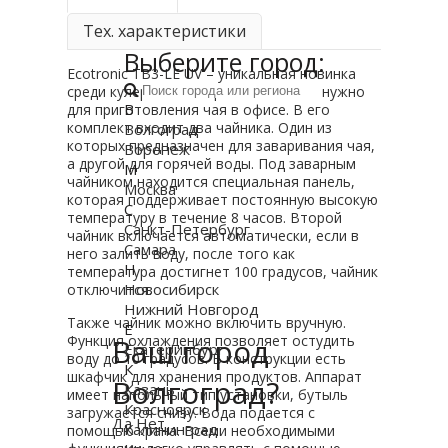
Тех. характеристики
Выберите город:
Ecotronic TB3-LE UV – уникальная новинка
среди кулеров. Тиабар – это все что нужно
В
для приготовления чая в офисе. В его
комплект входит два чайника. Один из
Волгоград
которых предназначен для заваривания чая,
Воронеж
а другой для горячей воды. Под заварным
М
чайником находится специальная панель,
Москва
которая поддерживает постоянную высокую
С
температуру в течение 8 часов. Второй
Санкт-Петербург
чайник включается автоматически, если в
Самара
него залить воду, после того как
Н
температура достигнет 100 градусов, чайник
Новосибирск
отключится.
Нижний Новгород
Также чайник можно включить вручную.
Е
Функция охлаждения позволяет остудить
Ваш город
Екатеринбург
воду до 10 градусов. В конструкции есть
К
шкафчик для хранения продуктов. Аппарат
Волгоград?
Казань
имеет напольный тип установки, бутыль
Красноярск
загружается снизу. Вода подается с
Да
Нет
Калининград
помощью крана. Всеми необходимыми