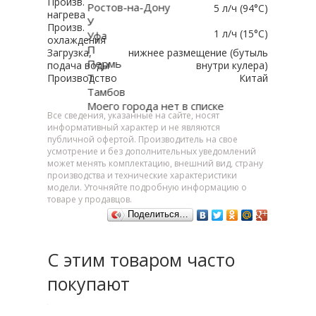
Произв.
Ростов-на-Дону
5 л/ч (94°C)
нагрева
У
Произв.
1 л/ч (15°C)
Уфа
охлаждения
П
Загрузка,
нижнее размещение (бутыль
Пермь
подача воды
внутри кулера)
Т
Производство
Китай
Тамбов
Моего города нет в списке
Все сведения, указанные на сайте, носят
информативный характер и не являются
публичной офертой. Производитель на свое
усмотрение и без дополнительных уведомлений
может менять комплектацию, внешний вид, страну
производства и технические характеристики
модели. Уточняйте подробную информацию о
товаре у продавцов.
Поделиться…
С этим товаром часто
покупают