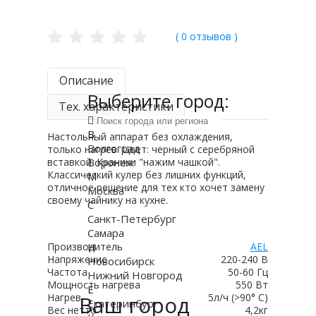
( 0 отзывов )
Описание
Выберите город:
Тех. характеристики
В
Настольный аппарат без охлаждения,
Волгоград
только нагрев. Цвет: черный с серебряной
Воронеж
вставкой. Краники "нажим чашкой".
Классический кулер без лишних функций,
М
отличное решение для тех кто хочет замену
Москва
своему чайнику на кухне.
С
Санкт-Петербург
Самара
Н
Производитель
AEL
Напряжение
220-240 В
Новосибирск
Частота
50-60 Гц
Нижний Новгород
Мощность нагрева
550 Вт
Е
Ваш город
Нагрев
5л/ч (>90° С)
Екатеринбург
Вес нетто
4,2кг