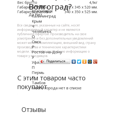
К
Вес брутто
4,9кг
Волгоград?
Казань
Габариты товара
335 х 345 х 520 мм.
Красноярск
Габариты упаковки
340 х 350 х 525 мм.
Да
Нет
Калининград
Крым
Все сведения, указанные на сайте, носят
Ч
информативный характер и не являются
Челябинск
публичной офертой. Производитель на свое
О
усмотрение и без дополнительных уведомлений
Омск
может менять комплектацию, внешний вид, страну
Р
производства и технические характеристики
Ростов-на-Дону
модели. Уточняйте подробную информацию о
товаре у продавцов.
У
Поделиться…
Уфа
П
Пермь
С этим товаром часто
Т
Тамбов
покупают
Моего города нет в списке
Отзывы